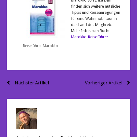
Marokko von Erika Därr
finden sich weitere nützliche
Tipps und Reiseanregungen
für eine Wohnmobiltour in
das Land des Maghreb.
Mehr Infos zum Buch:
Marokko-Reiseführer
Reiseführer Marokko
Beitragsnavigation
Nächster Artikel
Vorheriger Artikel