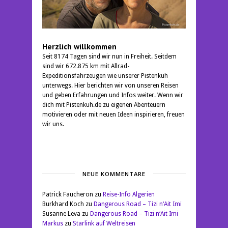
Herzlich willkommen
Seit 8174 Tagen sind wir nun in Freiheit. Seitdem
sind wir 672.875 km mit Allrad-
Expeditionsfahrzeugen wie unserer Pistenkuh
unterwegs. Hier berichten wir von unseren Reisen
und geben Erfahrungen und Infos weiter. Wenn wir
dich mit Pistenkuh.de zu eigenen Abenteuern
motivieren oder mit neuen Ideen inspirieren, freuen
wir uns.
NEUE KOMMENTARE
Patrick Faucheron
zu
Reise-Info Algerien
Burkhard Koch
zu
Dangerous Road – Tizi n‘Ait Imi
Susanne Leva
zu
Dangerous Road – Tizi n‘Ait Imi
Markus
zu
Starlink auf Weltreisen