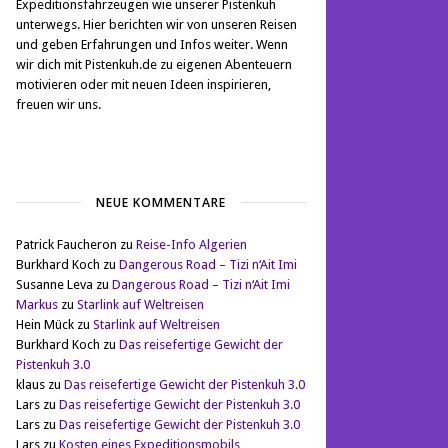
Expeditionsfahrzeugen wie unserer Pistenkuh
unterwegs. Hier berichten wir von unseren Reisen
und geben Erfahrungen und Infos weiter. Wenn
wir dich mit Pistenkuh.de zu eigenen Abenteuern
motivieren oder mit neuen Ideen inspirieren,
freuen wir uns.
NEUE KOMMENTARE
Patrick Faucheron
zu
Reise-Info Algerien
Burkhard Koch
zu
Dangerous Road – Tizi n‘Ait Imi
Susanne Leva
zu
Dangerous Road – Tizi n‘Ait Imi
Markus
zu
Starlink auf Weltreisen
Hein Mück
zu
Starlink auf Weltreisen
Burkhard Koch
zu
Das reisefertige Gewicht der
Pistenkuh 3.0
klaus
zu
Das reisefertige Gewicht der Pistenkuh 3.0
Lars
zu
Das reisefertige Gewicht der Pistenkuh 3.0
Lars
zu
Das reisefertige Gewicht der Pistenkuh 3.0
Lars
zu
Kosten eines Expeditionsmobils