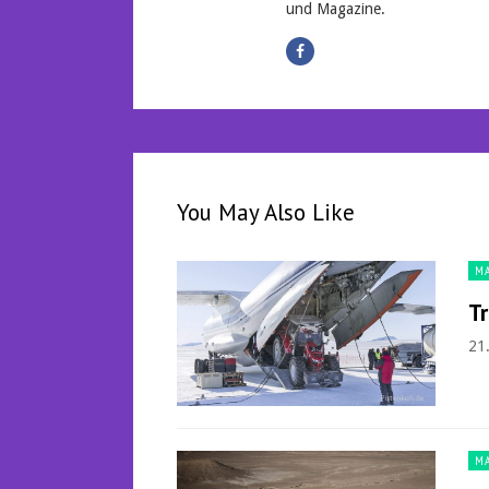
und Magazine.
You May Also Like
M
Tr
21
M