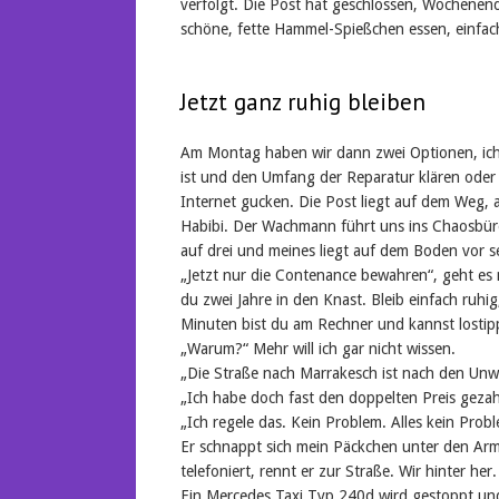
verfolgt. Die Post hat geschlossen, Wochenend
schöne, fette Hammel-Spießchen essen, einfac
Jetzt ganz ruhig bleiben
Am Montag haben wir dann zwei Optionen, ich
ist und den Umfang der Reparatur klären oder 
Internet gucken. Die Post liegt auf dem Weg, 
Habibi. Der Wachmann führt uns ins Chaosbüro.
auf drei und meines liegt auf dem Boden vor s
„Jetzt nur die Contenance bewahren“, geht es 
du zwei Jahre in den Knast. Bleib einfach ruhig
Minuten bist du am Rechner und kannst lostipp
„Warum?“ Mehr will ich gar nicht wissen.
„Die Straße nach Marrakesch ist nach den Unwe
„Ich habe doch fast den doppelten Preis gezah
„Ich regele das. Kein Problem. Alles kein Prob
Er schnappt sich mein Päckchen unter den Arm,
telefoniert, rennt er zur Straße. Wir hinter her.
Ein Mercedes Taxi Typ 240d wird gestoppt und