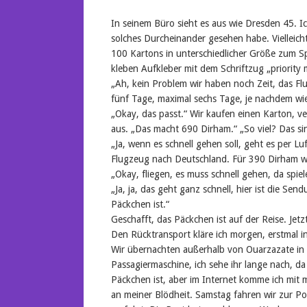
In seinem Büro sieht es aus wie Dresden 45. Ic
solches Durcheinander gesehen habe. Vielleic
100 Kartons in unterschiedlicher Größe zum S
kleben Aufkleber mit dem Schriftzug „priority m
„Ah, kein Problem wir haben noch Zeit, das Fl
fünf Tage, maximal sechs Tage, je nachdem wie 
„Okay, das passt.“ Wir kaufen einen Karton, ver
aus. „Das macht 690 Dirham.“ „So viel? Das sin
„Ja, wenn es schnell gehen soll, geht es per L
Flugzeug nach Deutschland. Für 390 Dirham wi
„Okay, fliegen, es muss schnell gehen, da spie
„Ja, ja, das geht ganz schnell, hier ist die S
Päckchen ist.“
Geschafft, das Päckchen ist auf der Reise. Jetz
Den Rücktransport kläre ich morgen, erstmal in
Wir übernachten außerhalb von Ouarzazate in 
Passagiermaschine, ich sehe ihr lange nach, da 
Päckchen ist, aber im Internet komme ich mit m
an meiner Blödheit. Samstag fahren wir zur P