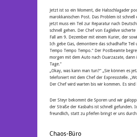
Jetzt ist so ein Moment, die Halsschlagader po
marokkanischen Post. Das Problem ist schnell e
jetzt muss ein Teil zur Reparatur nach Deutsc
schnell gehen. Der Chef von Eaglelive sicherte 
Fall am 9. Dezember mit einem Kurier, der sow
Ich gebe Gas, demontiere das schadhafte Teil 
Tempo Tempo Tempo.“ Der Postbeamte begreift 
morgen mit dem Auto nach Ouarzazate, dann is
Tage.“
„Okay, was kann man tun?“ „Sie können es jetz
telefoniert mit dem Chef der Expressstelle. „Wo
Der Chef wird warten bis wir kommen. Es sind 
Der Steyr bekommt die Sporen und wir galoppi
der Straße der Kasbahs ist schnell gefunden. Ic
freundlich, statt zu pfeifen bringt er uns dur
Chaos-Büro