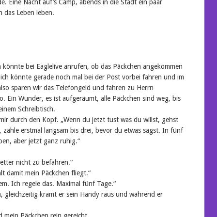
e. Eine Nacht auf’s Camp, abends in die Stadt ein paar
h das Leben leben.
 könnte bei Eaglelive anrufen, ob das Päckchen angekommen
ich könnte gerade noch mal bei der Post vorbei fahren und im
also sparen wir das Telefongeld und fahren zu Herrn
 Ein Wunder, es ist aufgeräumt, alle Päckchen sind weg, bis
einem Schreibtisch.
mir durch den Kopf. „Wenn du jetzt tust was du willst, gehst
, zähle erstmal langsam bis drei, bevor du etwas sagst. In fünf
en, aber jetzt ganz ruhig.“
tter nicht zu befahren.“
lt damit mein Päckchen fliegt.“
lem. Ich regele das. Maximal fünf Tage.“
 gleichzeitig kramt er sein Handy raus und während er
 mein Päckchen rein gereicht.