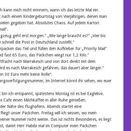
h kann mich nicht erinnern, wann ich das letzte Mal ein
ht nach einem Kindergeburtstag von Vierjährigen, denen man
pielen gegeben hat. Absolutes Chaos. Auf jedem Karton
ail“.
ugzeug geht erst morgen.“ „Wie lange braucht es?“ „Vier bis
schnell die Post in Deutschland zustellt.“
packen das Teil und füllen den Aufkleber für „Priority Mail“
d fast 65 Euro, das Päckchen wiegt nur 1,2 Kilo.“
uftfracht nach Marrakesch und von dort direkt mit dem
rd es nach Marrakesch gefahren, das dauert aber länger.“
len 30 Euro mehr keine Rolle“.
endungsverfolgungsnummer, im Internet könnt ihr sehen, wo euer
t bin ich entspannt, spätestens Montag ist es bei Eaglelive.
s Cafe einen Milchkaffee in aller Ruhe genießen.
der Nähe des Flughafens. Abends startet eine
fliegt unser Päckchen. Freitag will ich wissen, wo mein
einer Nummer nicht weiter. Das ist nichts Besonderes, es liegt
ost, damit Herr Habibi mal im Computer mein Päckchen