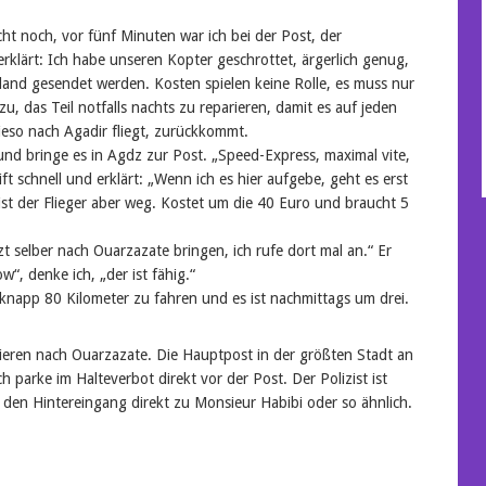
cht noch, vor fünf Minuten war ich bei der Post, der
rklärt: Ich habe unseren Kopter geschrottet, ärgerlich genug,
hland gesendet werden. Kosten spielen keine Rolle, es muss nur
zu, das Teil notfalls nachts zu reparieren, damit es auf jeden
ieso nach Agadir fliegt, zurückkommt.
und bringe es in Agdz zur Post. „Speed-Express, maximal vite,
schnell und erklärt: „Wenn ich es hier aufgebe, geht es erst
t der Flieger aber weg. Kostet um die 40 Euro und braucht 5
t selber nach Ouarzazate bringen, ich rufe dort mal an.“ Er
w“, denke ich, „der ist fähig.“
knapp 80 Kilometer zu fahren und es ist nachmittags um drei.
eren nach Ouarzazate. Die Hauptpost in der größten Stadt an
h parke im Halteverbot direkt vor der Post. Der Polizist ist
ch den Hintereingang direkt zu Monsieur Habibi oder so ähnlich.