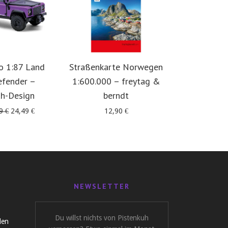
o 1:87 Land
Straßenkarte Norwegen
Offro
efender –
1:600.000 – freytag &
Skandinavie
uh-Design
berndt
in 5 
Ursprünglicher
Aktueller
49
€
24,49
€
12,90
€
39
Preis
Preis
war:
ist:
29,49 €
24,49 €.
NEWSLETTER
Du willst nichts von Pistenkuh
len