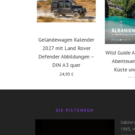
Geländewagen Kalender
2027 mit Land Rover
Wild Guide A
Defender Abbildungen –
Abenteuer
DIN A3 quer
Küste un
24,95
€
29,
DIE PISTENKUH
Sabine 
1965, r