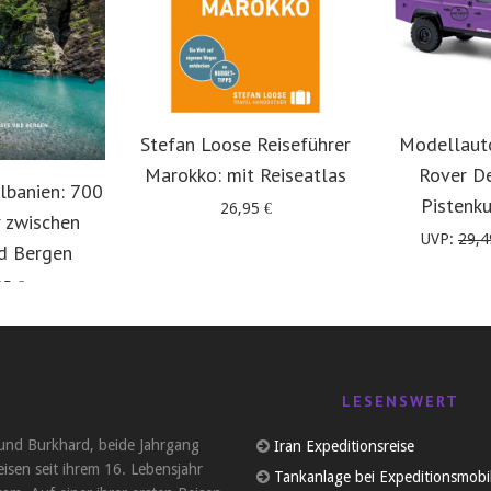
Stefan Loose Reiseführer
Modellaut
Marokko: mit Reiseatlas
Rover D
lbanien: 700
Pistenk
26,95
€
 zwischen
UVP:
29,
d Bergen
95
€
LESENSWERT
und Burkhard, beide Jahrgang
Iran Expeditionsreise
eisen seit ihrem 16. Lebensjahr
Tankanlage bei Expeditionsmobi