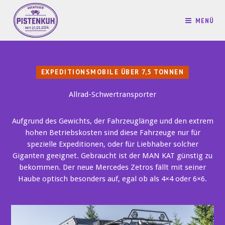
MENÜ
EXPEDITIONSMOBILE ÜBER 7,5 TONNEN
Allrad-Schwertransporter
Aufgrund des Gewichts, der Fahrzeuglänge und den extrem
hohen Betriebskosten sind diese Fahrzeuge nur für
spezielle Expeditionen, oder für Liebhaber solcher
Giganten geeignet. Gebraucht ist der MAN KAT günstig zu
bekommen. Der neue Mercedes Zetros fällt mit seiner
Haube optisch besonders auf, egal ob als 4×4 oder 6×6.