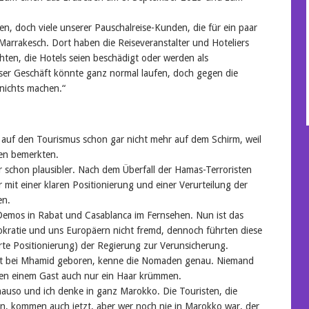
n, doch viele unserer Pauschalreise-Kunden, die für ein paar
arrakesch. Dort haben die Reiseveranstalter und Hoteliers
hten, die Hotels seien beschädigt oder werden als
unser Geschäft könnte ganz normal laufen, doch gegen die
nichts machen.“
auf den Tourismus schon gar nicht mehr auf dem Schirm, weil
gen bemerkten.
r schon plausibler. Nach dem Überfall der Hamas-Terroristen
er mit einer klaren Positionierung und einer Verurteilung der
en.
-Demos in Rabat und Casablanca im Fernsehen. Nun ist das
kratie und uns Europäern nicht fremd, dennoch führten diese
rte Positionierung) der Regierung zur Verunsicherung.
elt bei Mhamid geboren, kenne die Nomaden genau. Niemand
nden einem Gast auch nur ein Haar krümmen.
nauso und ich denke in ganz Marokko. Die Touristen, die
, kommen auch jetzt, aber wer noch nie in Marokko war, der