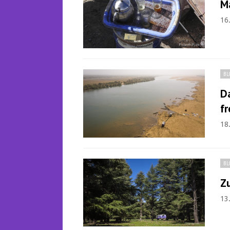
Ma
16
BL
Da
f
18
BL
Zu
13