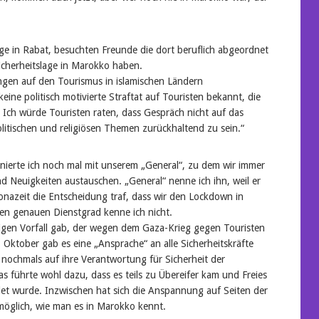
ge in Rabat, besuchten Freunde die dort beruflich abgeordnet
Sicherheitslage in Marokko haben.
ngen auf den Tourismus in islamischen Ländern
eine politisch motivierte Straftat auf Touristen bekannt, die
. Ich würde Touristen raten, dass Gespräch nicht auf das
politischen und religiösen Themen zurückhaltend zu sein.“
onierte ich noch mal mit unserem „General“, zu dem wir immer
d Neuigkeiten austauschen. „General“ nenne ich ihn, weil er
onazeit die Entscheidung traf, dass wir den Lockdown in
nen genauen Dienstgrad kenne ich nicht.
nzigen Vorfall gab, der wegen dem Gaza-Krieg gegen Touristen
 Oktober gab es eine „Ansprache“ an alle Sicherheitskräfte
i nochmals auf ihre Verantwortung für Sicherheit der
as führte wohl dazu, dass es teils zu Übereifer kam und Freies
et wurde. Inzwischen hat sich die Anspannung auf Seiten der
 möglich, wie man es in Marokko kennt.