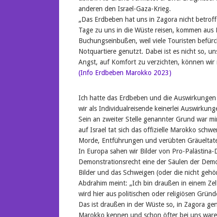
anderen den Israel-Gaza-Krieg.
„Das Erdbeben hat uns in Zagora nicht betroffe
Tage zu uns in die Wüste reisen, kommen aus M
Buchungseinbußen, weil viele Touristen befürc
Notquartiere genutzt. Dabei ist es nicht so, 
Angst, auf Komfort zu verzichten, können wir 
(Info Erdbeben Marokko 2023)
Ich hatte das Erdbeben und die Auswirkungen 
wir als Individualreisende keinerlei Auswirkun
Sein an zweiter Stelle genannter Grund war mi
auf Israel tat sich das offizielle Marokko schw
Morde, Entführungen und verübten Gräueltat
In Europa sahen wir Bilder von Pro-Palästina
Demonstrationsrecht eine der Säulen der Demo
Bilder und das Schweigen (oder die nicht gehö
Abdrahim meint: „Ich bin draußen in einem Z
wird hier aus politischen oder religiösen Grü
Das ist draußen in der Wüste so, in Zagora ge
Marokko kennen und schon öfter bei uns waren