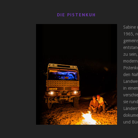
DIE PISTENKUH
Sabine 
1965, r
gemeins
entstan
zu sein,
moderne
Pistenk
den Nah
Landweg
in einem
verschi
sie run
Ländern
dokumen
und Büc