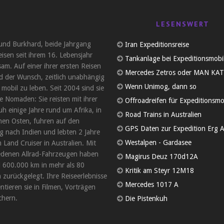
LESENSWERT
und Burkhard, beide Jahrgang
Iran Expeditionsreise
eisen seit ihrem 16. Lebensjahr
Tankanlage bei Expeditionsmobi
am. Auf einer ihrer ersten Reisen
Mercedes Zetros oder MAN KAT
d der Wunsch, zeitlich unabhängig
Wenn Unimog, dann so
 mobil zu leben. Seit 2004 sind sie
 Nomaden: Sie reisten mit ihrer
Offroadreifen für Expeditionsmo
uh einige Jahre rund um Afrika, in
Road Trains in Australien
en Osten, fuhren auf den
GPS Daten zur Expedition Erg A
 nach Indien und lebten 2 Jahre
Westalpen - Gardasee
 Land Cruiser in Australien. Mit
edenen Allrad-Fahrzeugen haben
Magirus Deuz 170d12A
d 600.000 km in mehr als 80
Kritik am Steyr 12M18
 zurückgelegt. Ihre Reiseerlebnisse
Mercedes 1017 A
tieren sie in Filmen, Vorträgen
hern.
Die Pistenkuh