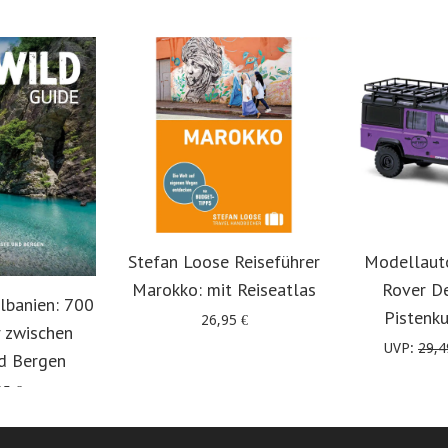
Stefan Loose Reiseführer
Modellaut
Marokko: mit Reiseatlas
Rover D
lbanien: 700
Pistenk
26,95
€
 zwischen
UVP:
29,
d Bergen
95
€