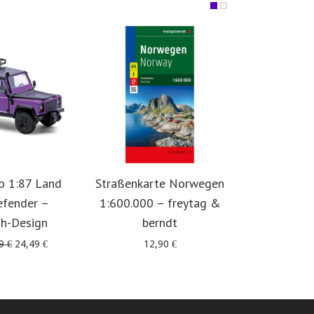
o 1:87 Land
Straßenkarte Norwegen
Offro
efender –
1:600.000 – freytag &
Skandinavie
uh-Design
berndt
in 5 
Ursprünglicher
Aktueller
49
€
24,49
€
12,90
€
39
Preis
Preis
war:
ist:
29,49 €
24,49 €.