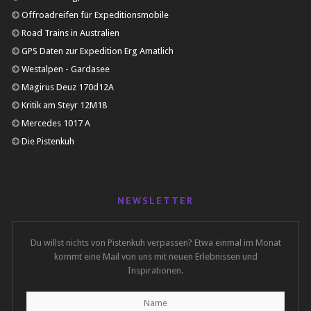
Offroadreifen für Expeditionsmobile
Road Trains in Australien
GPS Daten zur Expedition Erg Amatlich
Westalpen - Gardasee
Magirus Deuz 170d12A
Kritik am Steyr 12M18
Mercedes 1017 A
Die Pistenkuh
NEWSLETTER
Du willst nichts von Pistenkuh verpassen? Etwa einmal im Monat
kommt eine Mail von uns mit neuen Erlebnissen und
Inspirationen.