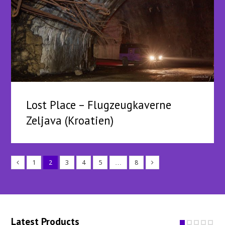
Lost Place – Flugzeugkaverne
Zeljava (Kroatien)
1
2
3
4
5
…
8
Latest Products