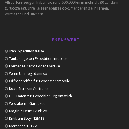
Allrad-Fahrzeugen haben sie rund 600.000 km in mehr als 80 Ländern
zurückgelegt. Ihre Reiseerlebnisse dokumentieren sie in Filmen,
Vorträgen und Büchern.
LESENSWERT
Iran Expeditionsreise
Tankanlage bei Expeditionsmobilen
Mercedes Zetros oder MAN KAT
Wenn Unimog, dann so
Offroadreifen für Expeditionsmobile
Road Trains in Australien
GPS Daten zur Expedition Erg Amatlich
Westalpen - Gardasee
Magirus Deuz 170d12A
Kritik am Steyr 12M18
Mercedes 1017 A