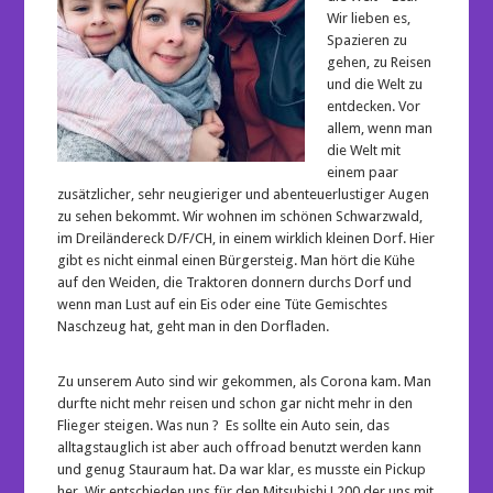
Wir lieben es,
Spazieren zu
gehen, zu Reisen
und die Welt zu
entdecken. Vor
allem, wenn man
die Welt mit
einem paar
zusätzlicher, sehr neugieriger und abenteuerlustiger Augen
zu sehen bekommt. Wir wohnen im schönen Schwarzwald,
im Dreiländereck D/F/CH, in einem wirklich kleinen Dorf. Hier
gibt es nicht einmal einen Bürgersteig. Man hört die Kühe
auf den Weiden, die Traktoren donnern durchs Dorf und
wenn man Lust auf ein Eis oder eine Tüte Gemischtes
Naschzeug hat, geht man in den Dorfladen.
Zu unserem Auto sind wir gekommen, als Corona kam. Man
durfte nicht mehr reisen und schon gar nicht mehr in den
Flieger steigen. Was nun ? Es sollte ein Auto sein, das
alltagstauglich ist aber auch offroad benutzt werden kann
und genug Stauraum hat. Da war klar, es musste ein Pickup
her. Wir entschieden uns für den Mitsubishi L200 der uns mit