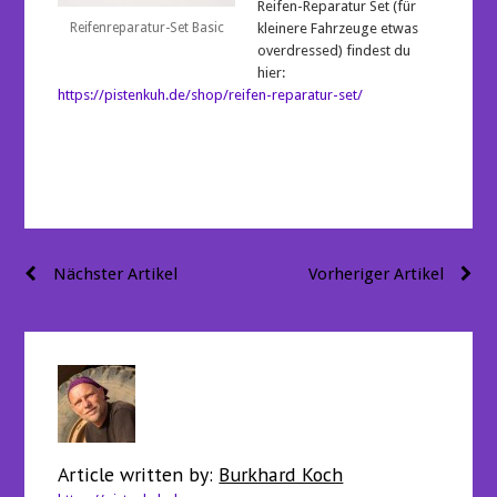
Reifen-Reparatur Set (für
Reifenreparatur-Set Basic
kleinere Fahrzeuge etwas
overdressed) findest du
hier:
https://pistenkuh.de/shop/reifen-reparatur-set/
Beitragsnavigation
Nächster Artikel
Vorheriger Artikel
Article written by:
Burkhard Koch