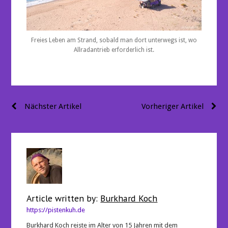
Freies Leben am Strand, sobald man dort unterwegs ist, wo
Allradantrieb erforderlich ist.
Beitragsnavigation
Nächster Artikel
Vorheriger Artikel
Article written by:
Burkhard Koch
https://pistenkuh.de
Burkhard Koch reiste im Alter von 15 Jahren mit dem