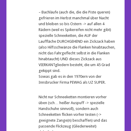
– Bachläufe (auch die, die die Piste queren)
gefrieren im Herbst manchmal über Nacht
und bleiben so bis Ostern -> auf allen 4
Rädern (weil es Spikereifen nicht mehr gibt)
spezielle Schneeketten, die AUF der
Lauffläche DURCHGEHEND ein Zickzack haben
(also Hilfsschwänze die Flanken hinabtauchen,
nicht das Fahrgeflecht selbst in die Flanken
hinabtaucht) UND dieses Zickzack aus
VIERKANTgliedern besteht, die um 45 Grad
gekippt sind.
Sowas gab es in den 1970ern von der
Innsbrucker Firma PEWAG als UZ SUPER.
Nicht nur Schneeketten montieren vorher
üben (sch… heißer Auspuff -> spezielle
Handschuhe sinnvoll), sondern auch
Schneeketten flicken vorher testen (->
geeignete Zange(n) beschaffen) und das
passende Flickzeug (Gliederweite!)