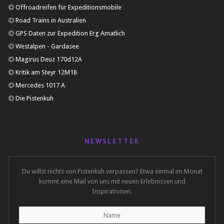
Offroadreifen für Expeditionsmobile
Road Trains in Australien
GPS Daten zur Expedition Erg Amatlich
Westalpen - Gardasee
Magirus Deuz 170d12A
Kritik am Steyr 12M18
Mercedes 1017 A
Die Pistenkuh
NEWSLETTER
Du willst nichts von Pistenkuh verpassen? Etwa einmal im Monat
kommt eine Mail von uns mit neuen Erlebnissen und
Inspirationen.