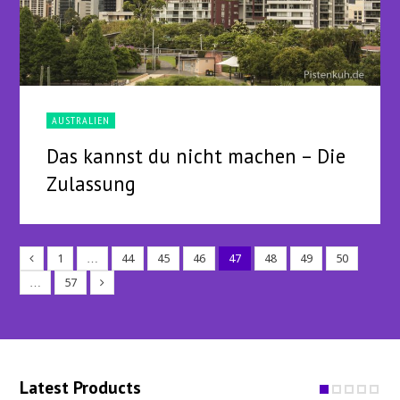
AUSTRALIEN
Das kannst du nicht machen – Die
Zulassung
1
…
44
45
46
47
48
49
50
…
57
Latest Products