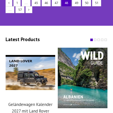
1
…
45
46
47
48
49
50
51
…
57
Latest Products
Geländewagen Kalender
2027 mit Land Rover