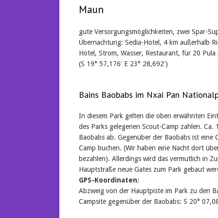
Maun
gute Versorgungsmöglichkeiten, zwei Spar-Sup
Übernachtung: Sedia-Hotel, 4 km außerhalb R
Hotel, Strom, Wasser, Restaurant, für 20 Pula 
(S 19° 57,176′ E 23° 28,692′)
Bains Baobabs im Nxai Pan National
In diesem Park gelten die oben erwähnten Eintr
des Parks gelegenen Scout-Camp zahlen. Ca. 1
Baobabs ab. Gegenüber der Baobabs ist eine C
Camp buchen. (Wir haben eine Nacht dort über
bezahlen). Allerdings wird das vermutlich in Zu
Hauptstraße neue Gates zum Park gebaut wer
GPS-Koordinaten:
Abzweig von der Hauptpiste im Park zu den Ba
Campsite gegenüber der Baobabs: S 20° 07,08