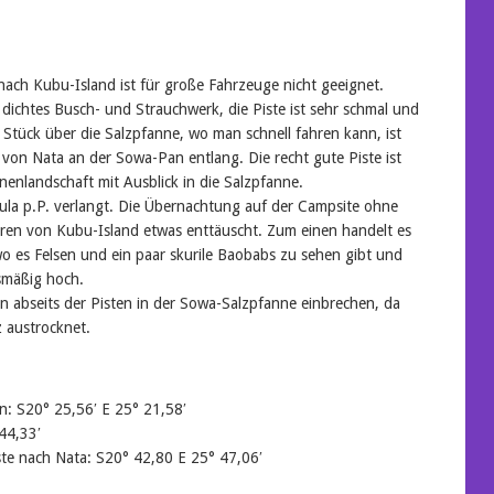
ach Kubu-Island ist für große Fahrzeuge nicht geeignet.
 dichtes Busch- und Strauchwerk, die Piste ist sehr schmal und
Stück über die Salzpfanne, wo man schnell fahren kann, ist
e von Nata an der Sowa-Pan entlang. Die recht gute Piste ist
enlandschaft mit Ausblick in die Salzpfanne.
Pula p.P. verlangt. Die Übernachtung auf der Campsite ohne
aren von Kubu-Island etwas enttäuscht. Zum einen handelt es
wo es Felsen und ein paar skurile Baobabs zu sehen gibt und
smäßig hoch.
abseits der Pisten in der Sowa-Salzpfanne einbrechen, da
 austrocknet.
an: S20° 25,56′ E 25° 21,58′
44,33′
te nach Nata: S20° 42,80 E 25° 47,06′