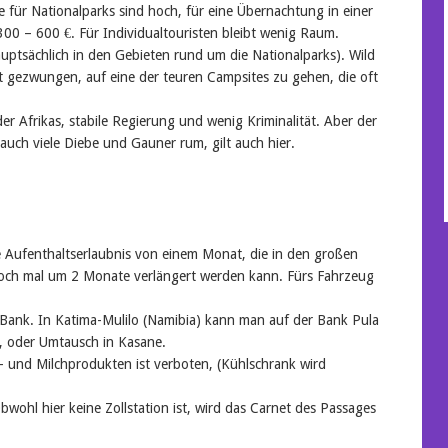
se für Nationalparks sind hoch, für eine Übernachtung in einer
0 – 600 €. Für Individualtouristen bleibt wenig Raum.
uptsächlich in den Gebieten rund um die Nationalparks). Wild
t gezwungen, auf eine der teuren Campsites zu gehen, die oft
der Afrikas, stabile Regierung und wenig Kriminalität. Aber der
 auch viele Diebe und Gauner rum, gilt auch hier.
 Aufenthaltserlaubnis von einem Monat, die in den großen
noch mal um 2 Monate verlängert werden kann. Fürs Fahrzeug
e Bank. In Katima-Mulilo (Namibia) kann man auf der Bank Pula
), oder Umtausch in Kasane.
ch- und Milchprodukten ist verboten, (Kühlschrank wird
.
ohl hier keine Zollstation ist, wird das Carnet des Passages