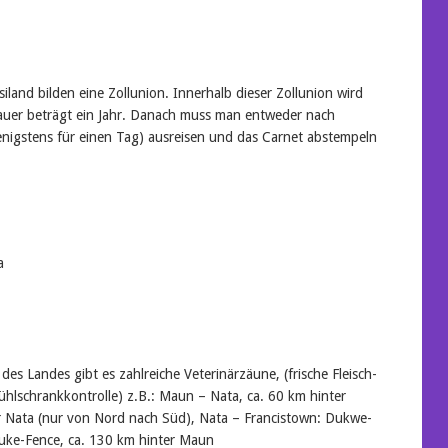
land bilden eine Zollunion. Innerhalb dieser Zollunion wird
dauer beträgt ein Jahr. Danach muss man entweder nach
igstens für einen Tag) ausreisen und das Carnet abstempeln
a
s Landes gibt es zahlreiche Veterinärzäune, (frische Fleisch-
ühlschrankkontrolle) z.B.: Maun – Nata, ca. 60 km hinter
 Nata (nur von Nord nach Süd), Nata – Francistown: Dukwe-
uke-Fence, ca. 130 km hinter Maun