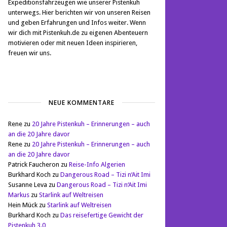
Expeditionsfahrzeugen wie unserer Pistenkuh
unterwegs. Hier berichten wir von unseren Reisen
und geben Erfahrungen und Infos weiter. Wenn
wir dich mit Pistenkuh.de zu eigenen Abenteuern
motivieren oder mit neuen Ideen inspirieren,
freuen wir uns.
NEUE KOMMENTARE
Rene
zu
20 Jahre Pistenkuh – Erinnerungen – auch
an die 20 Jahre davor
Rene
zu
20 Jahre Pistenkuh – Erinnerungen – auch
an die 20 Jahre davor
Patrick Faucheron
zu
Reise-Info Algerien
Burkhard Koch
zu
Dangerous Road – Tizi n‘Ait Imi
Susanne Leva
zu
Dangerous Road – Tizi n‘Ait Imi
Markus
zu
Starlink auf Weltreisen
Hein Mück
zu
Starlink auf Weltreisen
Burkhard Koch
zu
Das reisefertige Gewicht der
Pistenkuh 3.0