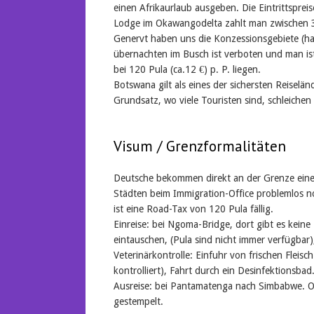
einen Afrikaurlaub ausgeben. Die Eintrittsprei
Lodge im Okawangodelta zahlt man zwischen 30
Genervt haben uns die Konzessionsgebiete (ha
übernachten im Busch ist verboten und man is
bei 120 Pula (ca.12 €) p. P. liegen.
Botswana gilt als eines der sichersten Reiselän
Grundsatz, wo viele Touristen sind, schleichen
Visum / Grenzformalitäten
Deutsche bekommen direkt an der Grenze eine
Städten beim Immigration-Office problemlos 
ist eine Road-Tax von 120 Pula fällig.
Einreise: bei Ngoma-Bridge, dort gibt es kein
eintauschen, (Pula sind nicht immer verfügbar
Veterinärkontrolle: Einfuhr von frischen Fleis
kontrolliert), Fahrt durch ein Desinfektionsbad
Ausreise: bei Pantamatenga nach Simbabwe. Obw
gestempelt.