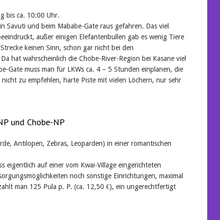
g bis ca. 10:00 Uhr.
in Savuti und beim Mababe-Gate raus gefahren. Das viel
eeindruckt, außer einigen Elefantenbullen gab es wenig Tiere
Strecke keinen Sinn, schon gar nicht bei den
a hat wahrscheinlich die Chobe-River-Region bei Kasane viel
abe-Gate muss man für LKWs ca. 4 – 5 Stunden einplanen, die
 nicht zu empfehlen, harte Piste mit vielen Löchern, nur sehr
-NP und Chobe-NP
ferde, Antilopen, Zebras, Leoparden) in einer romantischen
 eigentlich auf einer vom Kwai-Village eingerichteten
sorgungsmöglichkeiten noch sonstige Einrichtungen, maximal
hlt man 125 Pula p. P. (ca. 12,50 €), ein ungerechtfertigt