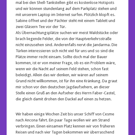
mal bei den Shell-Tankstellen gibt es kostenlose Hotspots
und wir können stundenlang auf dem Parkplatz stehen und
mit unserem Laptop im Internet surfen. Plötzlich klopft es.
Sabine öffnet und der Pächter steht mit einem Tablett und
zwei Gläsern Tee vor der Tür.
Als Übernachtungsplätze suchen wir meist Waldstücke oder
brach liegende Felder, die von der Hauptverkehrsstraße
nicht einzusehen sind. Anderenfalls nervt die Jandarma. Die
Türken interessieren sich nicht viel für uns und so sind die
Plätze immer recht einsam. Sollte doch mal der Bauer
kommen, ist er von meiner Frage, ob es ein Problem wäre,
wenn wir die Nacht auf seinem Feld stehen, schon fast
beleidigt. Allein das wir denken, wir wären auf seinem
Grund nicht willkommen, ist für ihn eine Kränkung. Da graut
mir schon vor den deutschen Jagdaufsehern, an dieser
Stelle einen Gruß an den Aufseher des Herrn Faber-Castel,
die gleich damit drohen den Dackel auf einen zu hetzen.
Wir haben einige Wochen Zeit bis unser Schiff von Cesme
nach Ancona fährt. Ein paar Tage wollen wir am Strand
verbringen. Einen einsamen Platz kennen wir von früheren
Reisen und nach vier Tagen bekommen wir überraschend