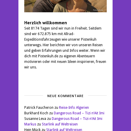
Herzlich willkommen
Seit 8174 Tagen sind wir nun in Freiheit. Seitdem
sind wir 672.875 km mit Allrad-
Expeditionsfahrzeugen wie unserer Pistenkuh
unterwegs. Hier berichten wir von unseren Reisen
und geben Erfahrungen und Infos weiter. Wenn wir
dich mit Pistenkuh.de zu eigenen Abenteuern
motivieren oder mit neuen Ideen inspirieren, freuen
wir uns.
NEUE KOMMENTARE
Patrick Faucheron
zu
Reise-Info Algerien
Burkhard Koch
zu
Dangerous Road – Tizi n‘Ait Imi
Susanne Leva
zu
Dangerous Road – Tizi n‘Ait Imi
Markus
zu
Starlink auf Weltreisen
Hein Mück
zu
Starlink auf Weltreisen