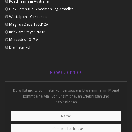
Road Trains in Australien
GPS Daten zur Expedition Erg Amatlich
Westalpen - Gardasee
Magirus Deuz 170d12A
Kritik am Steyr 12M18
Mercedes 1017 A
Die Pistenkuh
NEWSLETTER
Du willst nichts von Pistenkuh verpassen? Etwa einmal im Monat
kommt eine Mail von uns mit neuen Erlebnissen und
Inspirationen.