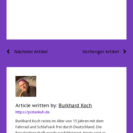
Beitragsnavigation
Nächster Artikel
Vorheriger Artikel
Article written by:
Burkhard Koch
https://pistenkuh.de
Burkhard Koch reiste im Alter von 15 Jahren mit dem
Fahrrad und Schlafsack frei durch Deutschland. Die
Reiseleidenschaft wurde perfektioniert. Heute reist er