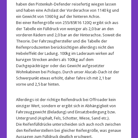
haben den Pistenkuh-Defender reisefertig wiegen lassen
und haben eine Achslast der Vorderachse von 1140 kg und
ein Gewicht von 1360 kg auf der hinteren Achse.
Bei einer Reifengröße von 255/85R16 120Q ergibt sich aus
der Tabelle ein Fülldruck von weniger als 2,0 bar an den
vorderen Rädern und 2,0 bar an der Hinterachse. Soweit die
Theorie. Der Fahrzeughersteller und die Tabelle der
Reifenproduzenten berücksichtigen allerdings nicht den
Hebeleffekt der Ladung. 100kg im Laderaum wirken auf
kurvigen Strecken anders als 100kg auf dem
Dachgepäckträger oder das Gewicht aufgesetzter
Wohnkabinen bei Pickups. Durch unser Alucab-Dach ist der
Schwerpunkt etwas erhöht, daher fahre ich mit 2,1 bar
vorne und 2,5 bar hinten.
Allerdings ist der richtige Reifendruck bei Offroader kein
einziger Wert, sondern er ergibt sich in Abhängigkeit von
Fahrzeuggewicht (Beladung) und Einsatzbedingung bzw.
Untergrund (Asphalt, Fels, Schotter, Wiese, Sand etc.).
Die Reifenfülldrücke unterscheiden sich auch noch zwischen
den Reifenherstellern bei gleicher Reifengröße, was genaue
Aussagen zum Fülldruck deutlich erschwert.