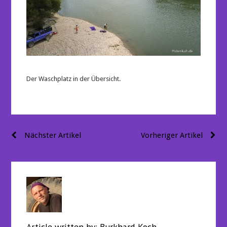
Der Waschplatz in der Übersicht.
Beitragsnavigation
Nächster Artikel
Vorheriger Artikel
Article written by:
Burkhard Koch