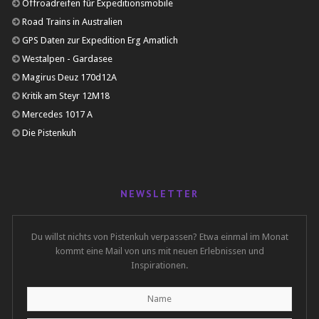
Offroadreifen für Expeditionsmobile
Road Trains in Australien
GPS Daten zur Expedition Erg Amatlich
Westalpen - Gardasee
Magirus Deuz 170d12A
Kritik am Steyr 12M18
Mercedes 1017 A
Die Pistenkuh
NEWSLETTER
Du willst nichts von Pistenkuh verpassen? Etwa einmal im Monat
kommt eine Mail von uns mit neuen Erlebnissen und
Inspirationen.