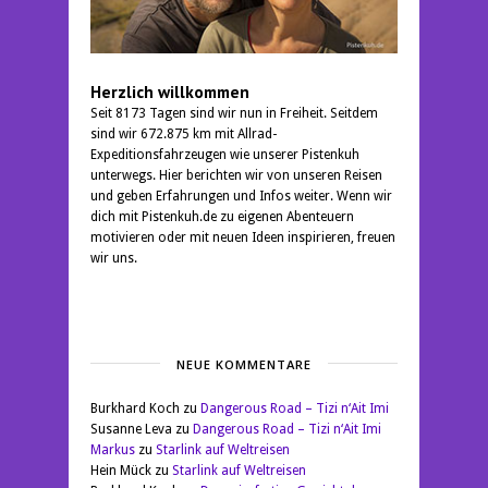
Herzlich willkommen
Seit 8173 Tagen sind wir nun in Freiheit. Seitdem
sind wir 672.875 km mit Allrad-
Expeditionsfahrzeugen wie unserer Pistenkuh
unterwegs. Hier berichten wir von unseren Reisen
und geben Erfahrungen und Infos weiter. Wenn wir
dich mit Pistenkuh.de zu eigenen Abenteuern
motivieren oder mit neuen Ideen inspirieren, freuen
wir uns.
NEUE KOMMENTARE
Burkhard Koch
zu
Dangerous Road – Tizi n‘Ait Imi
Susanne Leva
zu
Dangerous Road – Tizi n‘Ait Imi
Markus
zu
Starlink auf Weltreisen
Hein Mück
zu
Starlink auf Weltreisen