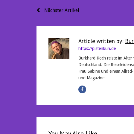
Beitragsnavigation
Nächster Artikel
Article written by:
Bur
https://pistenkuh.de
Burkhard Koch reiste im Alter
Deutschland. Die Reiseleidensc
Frau Sabine und einem Allrad-
und Magazine.
You May Also Like