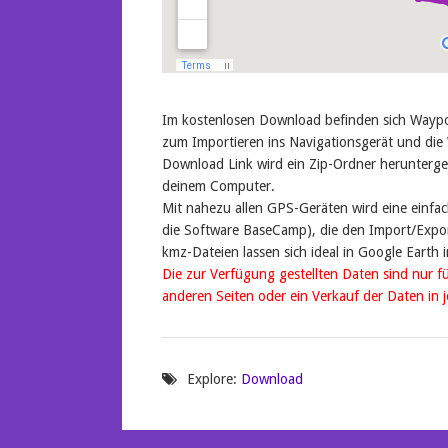
Im kostenlosen Download befinden sich Waypoi
zum Importieren ins Navigationsgerät und die
Download Link wird ein Zip-Ordner herunterge
deinem Computer.
Mit nahezu allen GPS-Geräten wird eine einfac
die Software BaseCamp), die den Import/Expor
kmz-Dateien lassen sich ideal in Google Earth 
Die zur Verfügung gestellten Daten sind nur f
anderen Seiten oder ein Verkauf der Daten in je
Explore:
Download