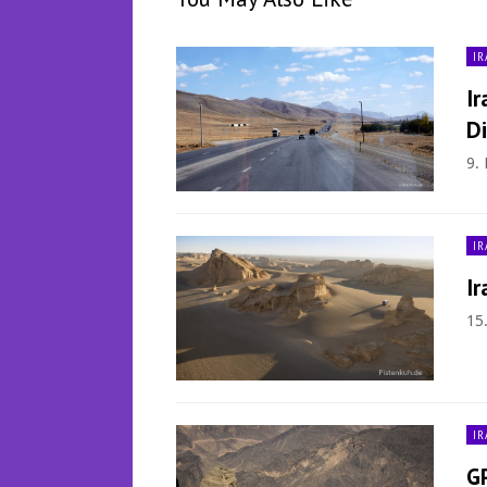
IR
Ir
D
9.
IR
Ir
15
IR
G