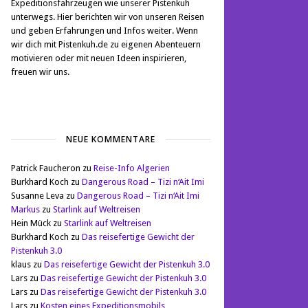
Expeditionsfahrzeugen wie unserer Pistenkuh
unterwegs. Hier berichten wir von unseren Reisen
und geben Erfahrungen und Infos weiter. Wenn
wir dich mit Pistenkuh.de zu eigenen Abenteuern
motivieren oder mit neuen Ideen inspirieren,
freuen wir uns.
NEUE KOMMENTARE
Patrick Faucheron
zu
Reise-Info Algerien
Burkhard Koch
zu
Dangerous Road – Tizi n‘Ait Imi
Susanne Leva
zu
Dangerous Road – Tizi n‘Ait Imi
Markus
zu
Starlink auf Weltreisen
Hein Mück
zu
Starlink auf Weltreisen
Burkhard Koch
zu
Das reisefertige Gewicht der
Pistenkuh 3.0
klaus
zu
Das reisefertige Gewicht der Pistenkuh 3.0
Lars
zu
Das reisefertige Gewicht der Pistenkuh 3.0
Lars
zu
Das reisefertige Gewicht der Pistenkuh 3.0
Lars
zu
Kosten eines Expeditionsmobils