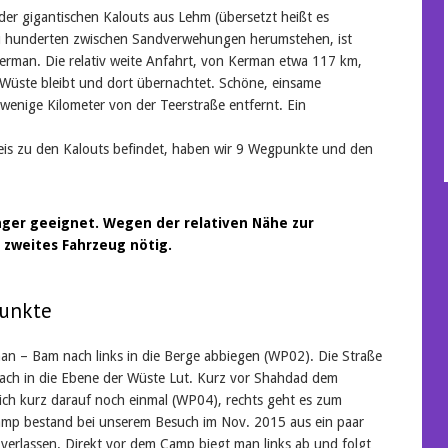
der gigantischen Kalouts aus Lehm (übersetzt heißt es
n zu hunderten zwischen Sandverwehungen herumstehen, ist
rman. Die relativ weite Anfahrt, von Kerman etwa 117 km,
 Wüste bleibt und dort übernachtet. Schöne, einsame
wenige Kilometer von der Teerstraße entfernt. Ein
weis zu den Kalouts befindet, haben wir 9 Wegpunkte und den
nger geeignet. Wegen der relativen Nähe zur
 zweites Fahrzeug nötig.
unkte
n – Bam nach links in die Berge abbiegen (WP02). Die Straße
nach in die Ebene der Wüste Lut. Kurz vor Shahdad dem
 sich kurz darauf noch einmal (WP04), rechts geht es zum
mp bestand bei unserem Besuch im Nov. 2015 aus ein paar
 verlassen. Direkt vor dem Camp biegt man links ab und folgt