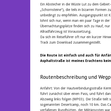
Ein Abstecher in die Wüste Lut zu dem Gebiet 
„Schornsteine“), die teils in bizarren Forme
unbedingt zu empfehlen. Ausgangspunkt ist Ke
lohnt sich nur, wenn man ein paar Tage in der
Übernachtungsplätze finden sich zu Hauf, nur 
Allradfahrzeug ist Voraussetzung.
Da sich im Reiseführer oft nur ein kurzer Hin
Track zum Download zusammengestellt.
Die Route ist einfach und auch für Anfä
Asphaltstraße ist meines Erachtens kein
Routenbeschreibung und Wegp
Anfahrt: Von der Hautverbindungsstraße Kerma
führt zunächst über einen Pass, und führt da
Abzweig links folgen (WP03). Die Straße teilt
sogenannten Desertcamp, noch 10 km. Das Ca
verfallenen Rundhütten, der Militärposten war