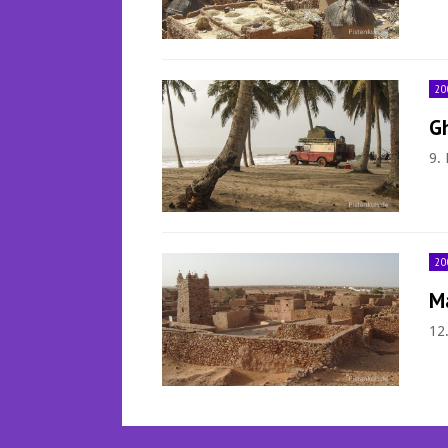
20
G
9.
20
M
12