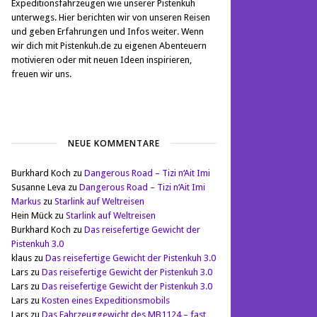
Expeditionsfahrzeugen wie unserer Pistenkuh
unterwegs. Hier berichten wir von unseren Reisen
und geben Erfahrungen und Infos weiter. Wenn
wir dich mit Pistenkuh.de zu eigenen Abenteuern
motivieren oder mit neuen Ideen inspirieren,
freuen wir uns.
NEUE KOMMENTARE
Burkhard Koch
zu
Dangerous Road – Tizi n‘Ait Imi
Susanne Leva
zu
Dangerous Road – Tizi n‘Ait Imi
Markus
zu
Starlink auf Weltreisen
Hein Mück
zu
Starlink auf Weltreisen
Burkhard Koch
zu
Das reisefertige Gewicht der
Pistenkuh 3.0
klaus
zu
Das reisefertige Gewicht der Pistenkuh 3.0
Lars
zu
Das reisefertige Gewicht der Pistenkuh 3.0
Lars
zu
Das reisefertige Gewicht der Pistenkuh 3.0
Lars
zu
Kosten eines Expeditionsmobils
Lars
zu
Das Fahrzeuggewicht des MB1124 – fast