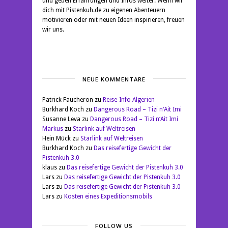
und geben Erfahrungen und Infos weiter. Wenn wir
dich mit Pistenkuh.de zu eigenen Abenteuern
motivieren oder mit neuen Ideen inspirieren, freuen
wir uns.
NEUE KOMMENTARE
Patrick Faucheron
zu
Reise-Info Algerien
Burkhard Koch
zu
Dangerous Road – Tizi n‘Ait Imi
Susanne Leva
zu
Dangerous Road – Tizi n‘Ait Imi
Markus
zu
Starlink auf Weltreisen
Hein Mück
zu
Starlink auf Weltreisen
Burkhard Koch
zu
Das reisefertige Gewicht der
Pistenkuh 3.0
klaus
zu
Das reisefertige Gewicht der Pistenkuh 3.0
Lars
zu
Das reisefertige Gewicht der Pistenkuh 3.0
Lars
zu
Das reisefertige Gewicht der Pistenkuh 3.0
Lars
zu
Kosten eines Expeditionsmobils
FOLLOW US