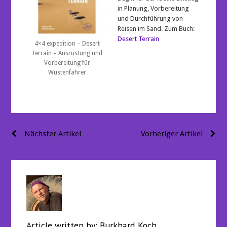
in Planung, Vorbereitung
und Durchführung von
Reisen im Sand. Zum Buch:
Desert Terrain
4×4 expedition – Desert
Terrain – Ausrüstung und
Vorbereitung für
Wüstenfahrer
Beitragsnavigation
Nächster Artikel
Vorheriger Artikel
Article written by:
Burkhard Koch