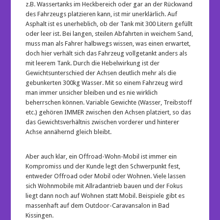
z.B. Wassertanks im Heckbereich oder gar an der Rückwand
des Fahrzeugs platzieren kann, ist mir unerklärlich. Auf
Asphalt ist es unerheblich, ob der Tank mit 300 Litern gefüllt
oder leer ist. Bei langen, steilen Abfahrten in weichem Sand,
muss man als Fahrer halbwegs wissen, was einen erwartet,
doch hier verhält sich das Fahrzeug vollgetankt anders als
mit leerem Tank. Durch die Hebelwirkung ist der
Gewichtsunterschied der Achsen deutlich mehr als die
gebunkerten 300kg Wasser. Mit so einem Fahrzeug wird
man immer unsicher bleiben und es nie wirklich
beherrschen können. Variable Gewichte (Wasser, Treibstoff
etc.) gehören IMMER zwischen den Achsen platziert, so das
das Gewichtsverhältnis zwischen vorderer und hinterer
Achse annähernd gleich bleibt.
Aber auch klar, ein Offroad-Wohn-Mobil ist immer ein
Kompromiss und der Kunde legt den Schwerpunkt fest,
entweder Offroad oder Mobil oder Wohnen. Viele lassen
sich Wohnmobile mit Allradantrieb bauen und der Fokus
liegt dann noch auf Wohnen statt Mobil. Beispiele gibt es
massenhaft auf dem Outdoor-Caravansalon in Bad
Kissingen.