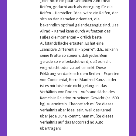
„Hier noch ein paar Gedanken zum Ideal –
Reifen, gedacht auch als Anregung für die
Reifen – Hersteller. Ideal wäre ein Reifen, der
sich an den Kamelen orientiert, die
bekanntlich optimal geländegängig sind. Das
Allrad – Kamel kann durch Aufsetzen des
Fußes die momentan – örtlich beste
Aufstandsfläche ertasten. Es hat eine
„sensitive Differential – Sperre“, d.h., es kann
seine Kräfte so steuern, daß jedes Bein
gerade so viel belastet wird, daß es nicht
wegrutscht oder zu tief einsinkt. Diese
Erklärung verdanke ich dem Reifen – Experten
von Continental, Herrn Manfred Kunz. Leider
ist es mir bis heute nicht gelungen, das
Verhältnis von Boden – Aufstandsläche des
Kamels in Relation zu seinem Gewicht (ca. 600
kg) zu ermitteln. Theoretisch müßte dieses
Verhältnis aber ideal sein, weil das Kamel
über jede Düne kommt. Man müßte dieses
Verhältnis auf das Motorrad nd Auto
übertragen!