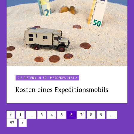
DIE PISTENKUH 3.0 - MERCEDES 1124 A
Kosten eines Expeditionsmobils
1
…
3
4
5
6
7
8
9
…
57