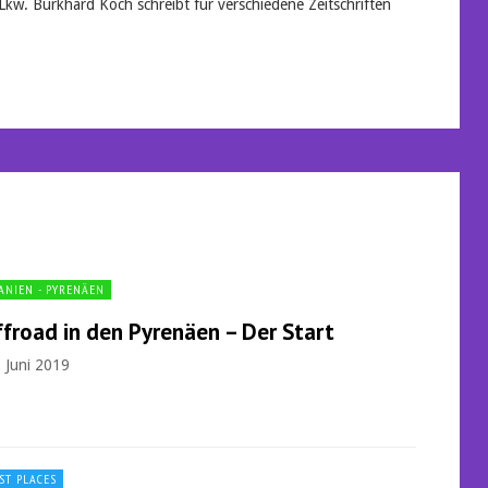
Lkw. Burkhard Koch schreibt für verschiedene Zeitschriften
ANIEN - PYRENÄEN
froad in den Pyrenäen – Der Start
. Juni 2019
ST PLACES