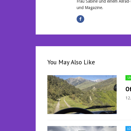
Frau Sabine und einem Allrad-
und Magazine.
You May Also Like
SP
Of
12
LO