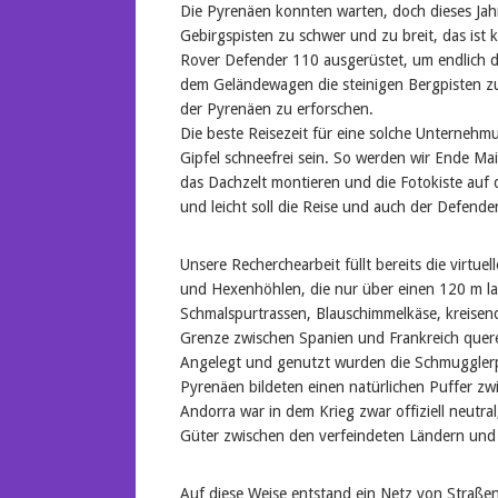
Die Pyrenäen konnten warten, doch dieses Jahr 
Gebirgspisten zu schwer und zu breit, das ist 
Rover Defender 110 ausgerüstet, um endlich de
dem Geländewagen die steinigen Bergpisten z
der Pyrenäen zu erforschen.
Die beste Reisezeit für eine solche Unternehm
Gipfel schneefrei sein. So werden wir Ende Mai
das Dachzelt montieren und die Fotokiste auf 
und leicht soll die Reise und auch der Defend
Unsere Recherchearbeit füllt bereits die virtue
und Hexenhöhlen, die nur über einen 120 m la
Schmalspurtrassen, Blauschimmelkäse, kreisend
Grenze zwischen Spanien und Frankreich quer
Angelegt und genutzt wurden die Schmugglerp
Pyrenäen bildeten einen natürlichen Puffer z
Andorra war in dem Krieg zwar offiziell neutral
Güter zwischen den verfeindeten Ländern und 
Auf diese Weise entstand ein Netz von Straßen 