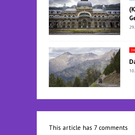
(K
G
29
D
D
10
This article has 7 comments