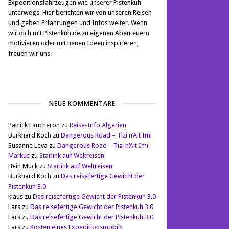
Expeditionsfahrzeugen wie unserer Pistenkuh
unterwegs. Hier berichten wir von unseren Reisen
und geben Erfahrungen und Infos weiter. Wenn
wir dich mit Pistenkuh.de zu eigenen Abenteuern
motivieren oder mit neuen Ideen inspirieren,
freuen wir uns.
NEUE KOMMENTARE
Patrick Faucheron
zu
Reise-Info Algerien
Burkhard Koch
zu
Dangerous Road – Tizi n‘Ait Imi
Susanne Leva
zu
Dangerous Road – Tizi n‘Ait Imi
Markus
zu
Starlink auf Weltreisen
Hein Mück
zu
Starlink auf Weltreisen
Burkhard Koch
zu
Das reisefertige Gewicht der
Pistenkuh 3.0
klaus
zu
Das reisefertige Gewicht der Pistenkuh 3.0
Lars
zu
Das reisefertige Gewicht der Pistenkuh 3.0
Lars
zu
Das reisefertige Gewicht der Pistenkuh 3.0
Lars
zu
Kosten eines Expeditionsmobils