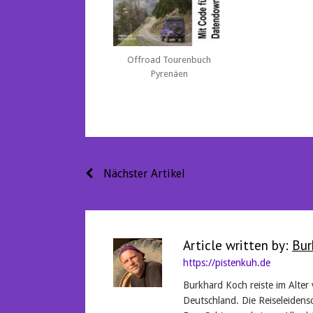
Offroad Tourenbuch
Pyrenäen
Beitragsnavigation
Nächster Artikel
Article written by:
Bur
https://pistenkuh.de
Burkhard Koch reiste im Alter
Deutschland. Die Reiseleidensc