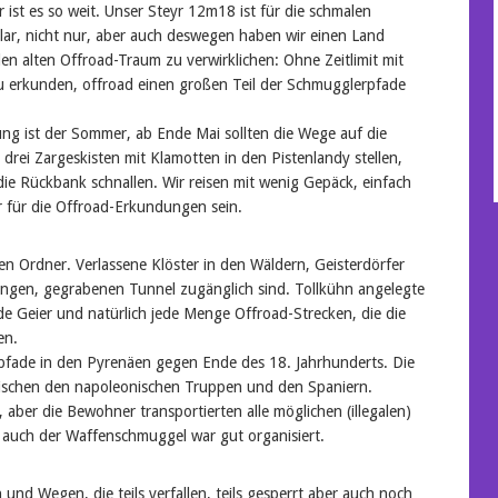
ist es so weit. Unser Steyr 12m18 ist für die schmalen
klar, nicht nur, aber auch deswegen haben wir einen Land
n alten Offroad-Traum zu verwirklichen: Ohne Zeitlimit mit
u erkunden, offroad einen großen Teil der Schmugglerpfade
ung ist der Sommer, ab Ende Mai sollten die Wege auf die
 drei Zargeskisten mit Klamotten in den Pistenlandy stellen,
die Rückbank schnallen. Wir reisen mit wenig Gepäck, einfach
er für die Offroad-Erkundungen sein.
llen Ordner. Verlassene Klöster in den Wäldern, Geisterdörfer
ngen, gegrabenen Tunnel zugänglich sind. Tollkühn angelegte
e Geier und natürlich jede Menge Offroad-Strecken, die die
en.
fade in den Pyrenäen gegen Ende des 18. Jahrhunderts. Die
wischen den napoleonischen Truppen und den Spaniern.
, aber die Bewohner transportierten alle möglichen (illegalen)
auch der Waffenschmuggel war gut organisiert.
und Wegen, die teils verfallen, teils gesperrt aber auch noch