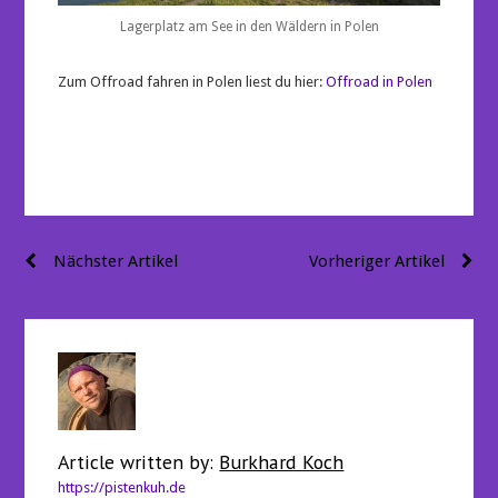
Lagerplatz am See in den Wäldern in Polen
Zum Offroad fahren in Polen liest du hier:
Offroad in Polen
Beitragsnavigation
Nächster Artikel
Vorheriger Artikel
Article written by:
Burkhard Koch
https://pistenkuh.de