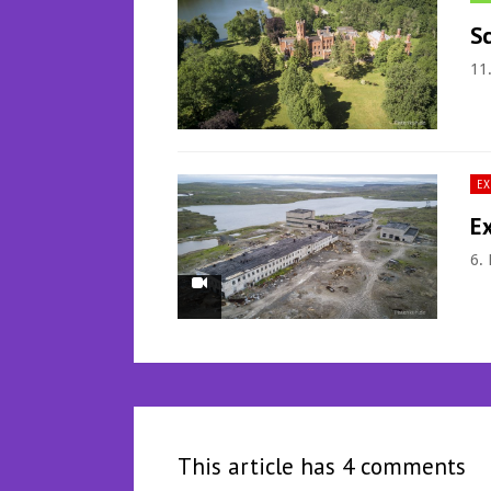
Sc
11
EX
Ex
6.
This article has 4 comments