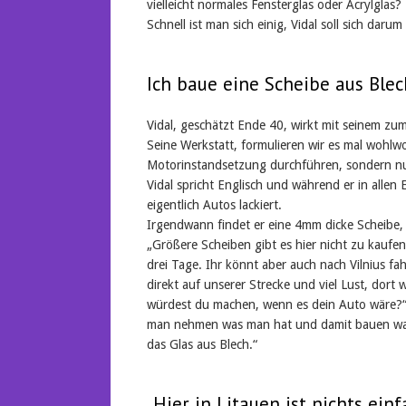
vielleicht normales Fensterglas oder Acrylglas?
Schnell ist man sich einig, Vidal soll sich dar
Ich baue eine Scheibe aus Blec
Vidal, geschätzt Ende 40, wirkt mit seinem 
Seine Werkstatt, formulieren wir es mal wohlwol
Motorinstandsetzung durchführen, sondern nur 
Vidal spricht Englisch und während er in allen E
eigentlich Autos lackiert.
Irgendwann findet er eine 4mm dicke Scheibe, 
„Größere Scheiben gibt es hier nicht zu kaufen,
drei Tage. Ihr könnt aber auch nach Vilnius fah
direkt auf unserer Strecke und viel Lust, dort
würdest du machen, wenn es dein Auto wäre?“ „
man nehmen was man hat und damit bauen was 
das Glas aus Blech.“
„Hier in Litauen ist nichts einf