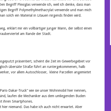
Den Begriff Plexiglas verwende ich, weil ich denke, dass man
chtigen Begriff Polymethylmethacrylat verwende und man mich
n solch ein Material in Litauen nirgends finden wird.
weg, erklärt mir ein vollbärtiger junger Mann, der selbst einen
rauberviertel am Rande der Stadt.
geputzt präsentiert, scheint die Zeit im Gewerbegebiet vor
lagloch übersäte Straße führt an runtergekommenen, halb
werker, vor allem Autoschlosser, kleine Parzellen angemietet
 „Paris-Dakar-Truck“ wie sie unser Wohnmobil hier nennen,
 sind, laufen die Mechaniker aus dem umliegenden Buden
it ihren Smartphones.
t hier niemand. Das habe ich auch nicht erwartet. Aber