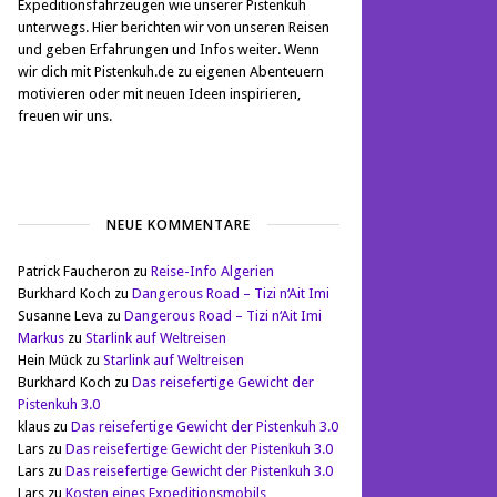
Expeditionsfahrzeugen wie unserer Pistenkuh
unterwegs. Hier berichten wir von unseren Reisen
und geben Erfahrungen und Infos weiter. Wenn
wir dich mit Pistenkuh.de zu eigenen Abenteuern
motivieren oder mit neuen Ideen inspirieren,
freuen wir uns.
NEUE KOMMENTARE
Patrick Faucheron
zu
Reise-Info Algerien
Burkhard Koch
zu
Dangerous Road – Tizi n‘Ait Imi
Susanne Leva
zu
Dangerous Road – Tizi n‘Ait Imi
Markus
zu
Starlink auf Weltreisen
Hein Mück
zu
Starlink auf Weltreisen
Burkhard Koch
zu
Das reisefertige Gewicht der
Pistenkuh 3.0
klaus
zu
Das reisefertige Gewicht der Pistenkuh 3.0
Lars
zu
Das reisefertige Gewicht der Pistenkuh 3.0
Lars
zu
Das reisefertige Gewicht der Pistenkuh 3.0
Lars
zu
Kosten eines Expeditionsmobils