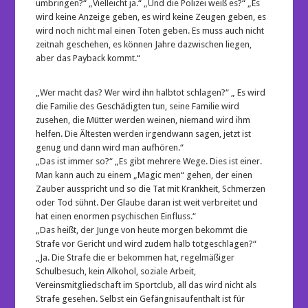
umbringen?“ „Vielleicht ja.“ „Und die Polizei weiß es?“ „Es
wird keine Anzeige geben, es wird keine Zeugen geben, es
wird noch nicht mal einen Toten geben. Es muss auch nicht
zeitnah geschehen, es können Jahre dazwischen liegen,
aber das Payback kommt.“
„Wer macht das? Wer wird ihn halbtot schlagen?“ „ Es wird
die Familie des Geschädigten tun, seine Familie wird
zusehen, die Mütter werden weinen, niemand wird ihm
helfen. Die Ältesten werden irgendwann sagen, jetzt ist
genug und dann wird man aufhören.“
„Das ist immer so?“ „Es gibt mehrere Wege. Dies ist einer.
Man kann auch zu einem „Magic men“ gehen, der einen
Zauber ausspricht und so die Tat mit Krankheit, Schmerzen
oder Tod sühnt. Der Glaube daran ist weit verbreitet und
hat einen enormen psychischen Einfluss.“
„Das heißt, der Junge von heute morgen bekommt die
Strafe vor Gericht und wird zudem halb totgeschlagen?“
„Ja. Die Strafe die er bekommen hat, regelmäßiger
Schulbesuch, kein Alkohol, soziale Arbeit,
Vereinsmitgliedschaft im Sportclub, all das wird nicht als
Strafe gesehen. Selbst ein Gefängnisaufenthalt ist für