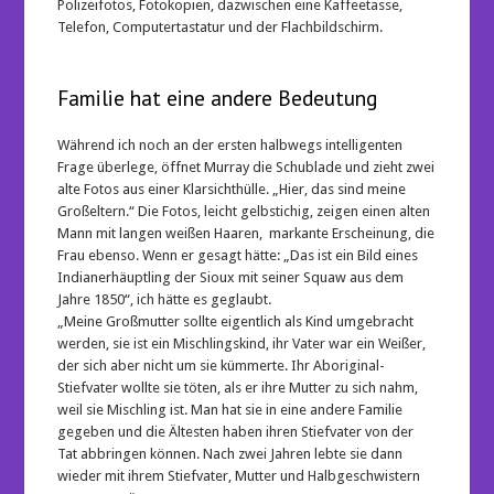
Polizeifotos, Fotokopien, dazwischen eine Kaffeetasse,
Telefon, Computertastatur und der Flachbildschirm.
Familie hat eine andere Bedeutung
Während ich noch an der ersten halbwegs intelligenten
Frage überlege, öffnet Murray die Schublade und zieht zwei
alte Fotos aus einer Klarsichthülle. „Hier, das sind meine
Großeltern.“ Die Fotos, leicht gelbstichig, zeigen einen alten
Mann mit langen weißen Haaren, markante Erscheinung, die
Frau ebenso. Wenn er gesagt hätte: „Das ist ein Bild eines
Indianerhäuptling der Sioux mit seiner Squaw aus dem
Jahre 1850“, ich hätte es geglaubt.
„Meine Großmutter sollte eigentlich als Kind umgebracht
werden, sie ist ein Mischlingskind, ihr Vater war ein Weißer,
der sich aber nicht um sie kümmerte. Ihr Aboriginal-
Stiefvater wollte sie töten, als er ihre Mutter zu sich nahm,
weil sie Mischling ist. Man hat sie in eine andere Familie
gegeben und die Ältesten haben ihren Stiefvater von der
Tat abbringen können. Nach zwei Jahren lebte sie dann
wieder mit ihrem Stiefvater, Mutter und Halbgeschwistern