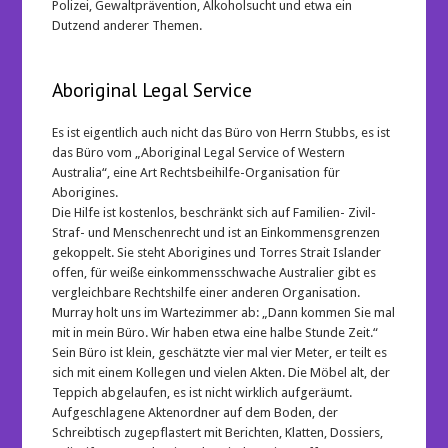
Polizei, Gewaltprävention, Alkoholsucht und etwa ein
Dutzend anderer Themen.
Aboriginal Legal Service
Es ist eigentlich auch nicht das Büro von Herrn Stubbs, es ist
das Büro vom „Aboriginal Legal Service of Western
Australia“, eine Art Rechtsbeihilfe-Organisation für
Aborigines.
Die Hilfe ist kostenlos, beschränkt sich auf Familien- Zivil-
Straf- und Menschenrecht und ist an Einkommensgrenzen
gekoppelt. Sie steht Aborigines und Torres Strait Islander
offen, für weiße einkommensschwache Australier gibt es
vergleichbare Rechtshilfe einer anderen Organisation.
Murray holt uns im Wartezimmer ab: „Dann kommen Sie mal
mit in mein Büro. Wir haben etwa eine halbe Stunde Zeit.“
Sein Büro ist klein, geschätzte vier mal vier Meter, er teilt es
sich mit einem Kollegen und vielen Akten. Die Möbel alt, der
Teppich abgelaufen, es ist nicht wirklich aufgeräumt.
Aufgeschlagene Aktenordner auf dem Boden, der
Schreibtisch zugepflastert mit Berichten, Klatten, Dossiers,