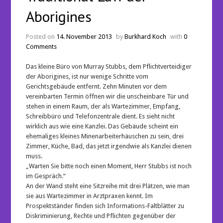
Aborigines
Posted on
14. November 2013
by
Burkhard Koch
with
0
Comments
Das kleine Büro von Murray Stubbs, dem Pflichtverteidiger
der Aborigines, ist nur wenige Schritte vom
Gerichtsgebäude entfernt. Zehn Minuten vor dem
vereinbarten Termin öffnen wir die unscheinbare Tür und
stehen in einem Raum, der als Wartezimmer, Empfang,
Schreibbüro und Telefonzentrale dient. Es sieht nicht
wirklich aus wie eine Kanzlei. Das Gebäude scheint ein
ehemaliges kleines Minenarbeiterhäuschen zu sein, drei
Zimmer, Küche, Bad, das jetzt irgendwie als Kanzlei dienen
muss.
„Warten Sie bitte noch einen Moment, Herr Stubbs ist noch
im Gespräch.“
An der Wand steht eine Sitzreihe mit drei Plätzen, wie man
sie aus Wartezimmer in Arztpraxen kennt. Im
Prospektständer finden sich Informations-Faltblätter zu
Diskriminierung, Rechte und Pflichten gegenüber der