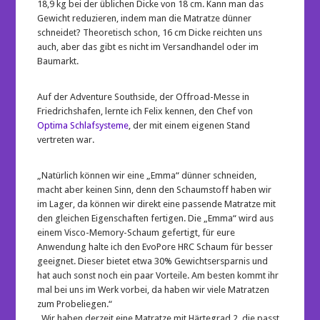
18,9 kg bei der üblichen Dicke von 18 cm. Kann man das
Gewicht reduzieren, indem man die Matratze dünner
schneidet? Theoretisch schon, 16 cm Dicke reichten uns
auch, aber das gibt es nicht im Versandhandel oder im
Baumarkt.
Auf der Adventure Southside, der Offroad-Messe in
Friedrichshafen, lernte ich Felix kennen, den Chef von
Optima Schlafsysteme
, der mit einem eigenen Stand
vertreten war.
„Natürlich können wir eine „Emma“ dünner schneiden,
macht aber keinen Sinn, denn den Schaumstoff haben wir
im Lager, da können wir direkt eine passende Matratze mit
den gleichen Eigenschaften fertigen. Die „Emma“ wird aus
einem Visco-Memory-Schaum gefertigt, für eure
Anwendung halte ich den EvoPore HRC Schaum für besser
geeignet. Dieser bietet etwa 30% Gewichtsersparnis und
hat auch sonst noch ein paar Vorteile. Am besten kommt ihr
mal bei uns im Werk vorbei, da haben wir viele Matratzen
zum Probeliegen.“
„Wir haben derzeit eine Matratze mit Härtegrad 2, die passt