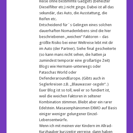
Reise ohne bestimmte Gadgets (beheizter
Dieselfilter etc.) nicht ginge. Dabei ist all das
sekundär, das Auto, die Ausstattung, die
Reifen etc.
Entscheidend für´s Gelingen eines solchen
dauerhaften Nomadenlebens sind die hier
beschriebenen „weichen“ Faktoren – das
größte Risiko bei einer Weltreise lebt mit dir
im Auto (der Partner). Siehe final gescheiterte
(so kann mans nicht sehen, die hatten ja
zumindest temporär eine großartige Zeit)
Blogs wie Hermann-unterwegs oder
Pataschas World oder
DefenderaroundEurope. (Gibts auch in
Seglerkreisen z.B. „Blauwasser-segeln“. )
Euer Blog ist so toll, weil er so fundiert ist,
weil die weichen Faktoren in seltener
Kombination stimmen. Bleibt aber ein rarer
Edelstein. Masasenphänomen EXMO auf Basis
einiger weniger gelungener Einzel-
Lebensentwürfe.
Wenn ich mit meinen vier Kindern im Allrad-
Kurzhauber kurzzeitig verreise, dann haben