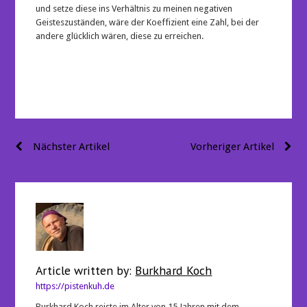
und setze diese ins Verhältnis zu meinen negativen
Geisteszuständen, wäre der Koeffizient eine Zahl, bei der
andere glücklich wären, diese zu erreichen.
Beitragsnavigation
Nächster Artikel
Vorheriger Artikel
Article written by:
Burkhard Koch
https://pistenkuh.de
Burkhard Koch reiste im Alter von 15 Jahren mit dem