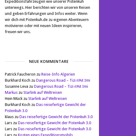
Expeditionsfahrzeugen wie unserer Pistenkuh
unterwegs. Hier berichten wir von unseren Reisen
und geben Erfahrungen und Infos weiter. Wenn
wir dich mit Pistenkuh.de zu eigenen Abenteuern
motivieren oder mit neuen Ideen inspirieren,
freuen wir uns.
NEUE KOMMENTARE
Patrick Faucheron
zu
Reise-Info Algerien
Burkhard Koch
zu
Dangerous Road – Tizi n‘Ait Imi
Susanne Leva
zu
Dangerous Road – Tizi n‘Ait Imi
Markus
zu
Starlink auf Weltreisen
Hein Mück
zu
Starlink auf Weltreisen
Burkhard Koch
zu
Das reisefertige Gewicht der
Pistenkuh 3.0
klaus
zu
Das reisefertige Gewicht der Pistenkuh 3.0
Lars
zu
Das reisefertige Gewicht der Pistenkuh 3.0
Lars
zu
Das reisefertige Gewicht der Pistenkuh 3.0
Lars
zu
Kosten eines Expeditionsmobils