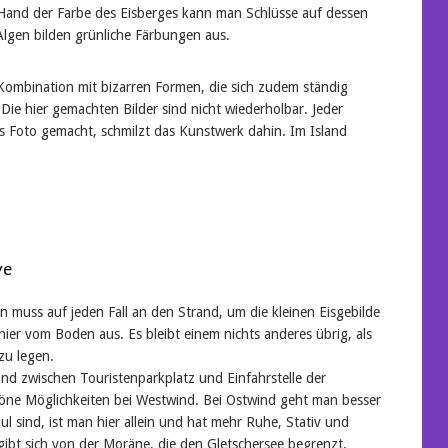
Hand der Farbe des Eisberges kann man Schlüsse auf dessen
Algen bilden grünliche Färbungen aus.
 Kombination mit bizarren Formen, die sich zudem ständig
Die hier gemachten Bilder sind nicht wiederholbar. Jeder
as Foto gemacht, schmilzt das Kunstwerk dahin. Im Island
ve
n muss auf jeden Fall an den Strand, um die kleinen Eisgebilde
ier vom Boden aus. Es bleibt einem nichts anderes übrig, als
zu legen.
and zwischen Touristenparkplatz und Einfahrstelle der
öne Möglichkeiten bei Westwind. Bei Ostwind geht man besser
ul sind, ist man hier allein und hat mehr Ruhe, Stativ und
gibt sich von der Moräne, die den Gletschersee begrenzt.