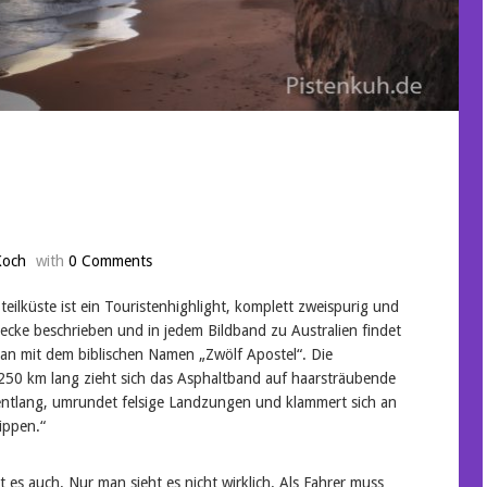
Koch
with
0 Comments
eilküste ist ein Touristenhighlight, komplett zweispurig und
recke beschrieben und in jedem Bildband zu Australien findet
ean mit dem biblischen Namen „Zwölf Apostel“. Die
 250 km lang zieht sich das Asphaltband auf haarsträubende
 entlang, umrundet felsige Landzungen und klammert sich an
ippen.“
t es auch. Nur man sieht es nicht wirklich. Als Fahrer muss