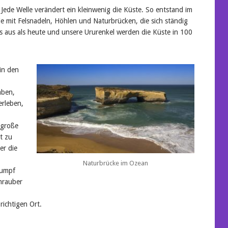
Jede Welle verändert ein kleinwenig die Küste. So entstand im
ie mit Felsnadeln, Höhlen und Naturbrücken, die sich ständig
s aus als heute und unsere Ururenkel werden die Küste in 100
in den
aben,
rleben,
 große
t zu
er die
Naturbrücke im Ozean
tumpf
hrauber
richtigen Ort.