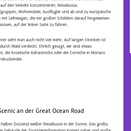
 auf den Verkehr konzentrieren: Reisebusse,
gruppen, Wohnmobile, Ausflügler und ab und zu europäische
n mit Leihwagen, die mit großen Schildern darauf hingewiesen
üssen, auf der linken Seite zu fahren.
hrer sieht man auch nicht viel mehr. Auf langen Strecken ist
 durch Wald verdeckt. Ehrlich gesagt, wir sind etwas
t, die kroatische Adriastrecke oder die Corniche in Monaco
indruckender.
 Scenic an der Great Ocean Road
n halbes Dutzend weißer Reisebusse in der Sonne. Das große,
nde Gebäude der Touristeninformation kommt näher und große