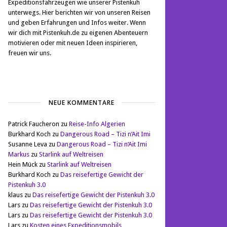
Expeditionsfahrzeugen wie unserer Pistenkuh
unterwegs. Hier berichten wir von unseren Reisen
und geben Erfahrungen und Infos weiter. Wenn
wir dich mit Pistenkuh.de zu eigenen Abenteuern
motivieren oder mit neuen Ideen inspirieren,
freuen wir uns.
NEUE KOMMENTARE
Patrick Faucheron
zu
Reise-Info Algerien
Burkhard Koch
zu
Dangerous Road – Tizi n‘Ait Imi
Susanne Leva
zu
Dangerous Road – Tizi n‘Ait Imi
Markus
zu
Starlink auf Weltreisen
Hein Mück
zu
Starlink auf Weltreisen
Burkhard Koch
zu
Das reisefertige Gewicht der
Pistenkuh 3.0
klaus
zu
Das reisefertige Gewicht der Pistenkuh 3.0
Lars
zu
Das reisefertige Gewicht der Pistenkuh 3.0
Lars
zu
Das reisefertige Gewicht der Pistenkuh 3.0
Lars
zu
Kosten eines Expeditionsmobils