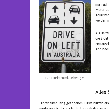
man sich
Motorrad
Touriste
werden m
Als Beifa
die Sicht
enttäusch
sind bee
Für Touristen mit Leihwagen
Alles
Hinter einer lang gezogenen Kurve blitzen ei
moderne, nicht ganz in die Landschaft passe