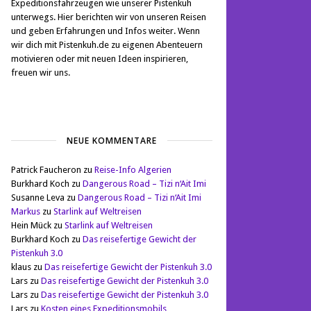
Expeditionsfahrzeugen wie unserer Pistenkuh
unterwegs. Hier berichten wir von unseren Reisen
und geben Erfahrungen und Infos weiter. Wenn
wir dich mit Pistenkuh.de zu eigenen Abenteuern
motivieren oder mit neuen Ideen inspirieren,
freuen wir uns.
NEUE KOMMENTARE
Patrick Faucheron
zu
Reise-Info Algerien
Burkhard Koch
zu
Dangerous Road – Tizi n‘Ait Imi
Susanne Leva
zu
Dangerous Road – Tizi n‘Ait Imi
Markus
zu
Starlink auf Weltreisen
Hein Mück
zu
Starlink auf Weltreisen
Burkhard Koch
zu
Das reisefertige Gewicht der
Pistenkuh 3.0
klaus
zu
Das reisefertige Gewicht der Pistenkuh 3.0
Lars
zu
Das reisefertige Gewicht der Pistenkuh 3.0
Lars
zu
Das reisefertige Gewicht der Pistenkuh 3.0
Lars
zu
Kosten eines Expeditionsmobils