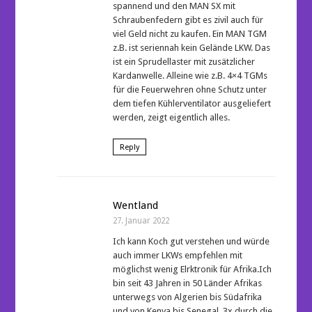
spannend und den MAN SX mit
Schraubenfedern gibt es zivil auch für
viel Geld nicht zu kaufen. Ein MAN TGM
z.B. ist seriennah kein Gelände LKW. Das
ist ein Sprudellaster mit zusätzlicher
Kardanwelle. Alleine wie z.B. 4×4 TGMs
für die Feuerwehren ohne Schutz unter
dem tiefen Kühlerventilator ausgeliefert
werden, zeigt eigentlich alles.
Reply
Wentland
27. Januar 2022
Ich kann Koch gut verstehen und würde
auch immer LKWs empfehlen mit
möglichst wenig Elrktronik für Afrika.Ich
bin seit 43 Jahren in 50 Länder Afrikas
unterwegs von Algerien bis Südafrika
und von Kenya bis Senegal. 3x durch die