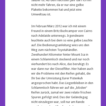
sauber ist. Ab dem nächsten Jahr darf ich ihn
nicht mehr fahren, da er nur eine gelbe
Plakette bekommen hat und jetzt eine
Umweltsau ist.
Im Februar/März 2012 war ich mit einem
Freund in einem Britz Bushcamper von Cairns
nach Adelaide unterwegs. Irgendwann
leuchtete auch bei dem so eine gelbe Leuchte
auf. Die Bedienungsanleitung wies uns den
Weg zum nächsten Toyotahändler.
Zweihundert Kilometer hinter Mount Isa in
einem Schlammloch steckend und nur noch
vierhundert bis nach Alice, das beruhigt. Es
war dann nur der Dieselfilter. Hier haben auch
wir die Probleme mit den Reifen gehabt, die
Ihr bei der Umrüstung Eurer Pistenkuh
angesprochen habt. Das Liegenbleiben in den
Schlammloch führen wir auf die „blöden“
Reifen zurück, zumal wir zwei relativ frischen
Spuren gefolgt sind. Das der Geländegag
nicht einzulegen war, soll nur am Rande