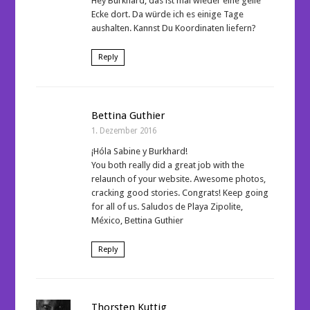
Hey Burkhard, das ist mal wieder eine geile
Ecke dort. Da würde ich es einige Tage
aushalten. Kannst Du Koordinaten liefern?
Reply
Bettina Guthier
1. Dezember 2016
¡Hóla Sabine y Burkhard!
You both really did a great job with the
relaunch of your website. Awesome photos,
cracking good stories. Congrats! Keep going
for all of us. Saludos de Playa Zipolite,
México, Bettina Guthier
Reply
Thorsten Kuttig