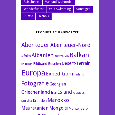
Reiseführer
Van und Wohmobil
Wanderführer
Wild Swimming
Sonstiges
Puzzle
Technik
PRODUKT SCHLAGWÖRTER
Abenteuer
Abenteuer-Nord
Balkan
Albanien
Afrika
Australien
Desert-Terrain
Bildband
Bosnien
Baltikum
Europa
Expedition
Finnland
Fotografie
Georgien
Island
Griechenland
Iran
Kaukasus
Marokko
Kroatien
Korsika
Mauretanien
Mongolei
Montenegro