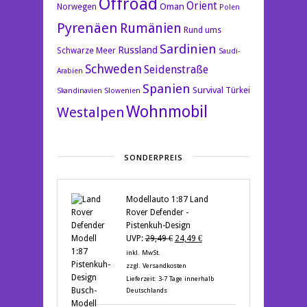
Offroad
Orient
Oman
Norwegen
Polen
Pyrenäen
Rumänien
Rund ums
Sardinien
Russland
Schwarze Meer
Saudi-
Schweden
Seidenstraße
Arabien
Spanien
Survival
Türkei
Skandinavien
Slowenien
Wohnmobil
Westalpen
SONDERPREIS
Modellauto 1:87 Land
Rover Defender -
Pistenkuh-Design
Ursprünglicher
Aktueller
UVP:
29,49
€
24,49
€
Preis
Preis
inkl. MwSt.
war:
ist:
zzgl.
Versandkosten
29,49 €
24,49 €.
Lieferzeit:
3-7 Tage innerhalb
Deutschlands