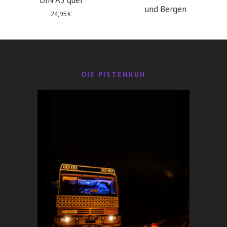
DIN A3 quer
und Bergen
24,95
€
29,95
€
DIE PISTENKUH