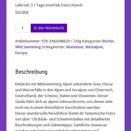
Lieferzeit:
3-7 Tage innerhalb Deutschlands
Vorrätig
Wild
In den Warenkorb
Swimming
Alpen
-
Artikelnummer:
978-3942048620 / 720g
Kategorien:
Bücher
,
Entdecke
Wild Swimming
Schlagwörter:
Abenteuer
,
Westalpen
,
die
Europa
schönsten
Bergseen,
Bäche
Beschreibung
und
Wasserfälle
Menge
Entdecke mit Wildswimming Alpen unberührte Seen, Flüsse
und Wasserfälle in den Alpen und Voralpen von Österreich,
Deutschland, der Schweiz, Italien und Slowenien. Dieser
Guide führt dich an alpine Sehnsuchtsorte, von denen viele
noch nie in einem Reiseführer beschrieben wurden.
Dieser wundervolle Reiseführer bietet dir fantastische Fotos
von über 150 Bade- und Schwimmstellen mit detaillierten
Beschreibungen und Geheimtipps. Sämtliche Gewässer
wurden vom Autor persönlich beschwommen und