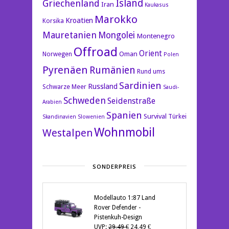
Island
Griechenland
Iran
Kaukasus
Marokko
Kroatien
Korsika
Mauretanien
Mongolei
Montenegro
Offroad
Orient
Oman
Norwegen
Polen
Pyrenäen
Rumänien
Rund ums
Sardinien
Russland
Schwarze Meer
Saudi-
Schweden
Seidenstraße
Arabien
Spanien
Survival
Türkei
Skandinavien
Slowenien
Wohnmobil
Westalpen
SONDERPREIS
Modellauto 1:87 Land
Rover Defender -
Pistenkuh-Design
Ursprünglicher
Aktueller
UVP:
29,49
€
24,49
€