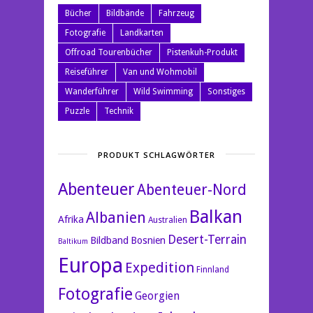
Bücher
Bildbände
Fahrzeug
Fotografie
Landkarten
Offroad Tourenbücher
Pistenkuh-Produkt
Reiseführer
Van und Wohmobil
Wanderführer
Wild Swimming
Sonstiges
Puzzle
Technik
PRODUKT SCHLAGWÖRTER
Abenteuer
Abenteuer-Nord
Balkan
Albanien
Afrika
Australien
Desert-Terrain
Bildband
Bosnien
Baltikum
Europa
Expedition
Finnland
Fotografie
Georgien