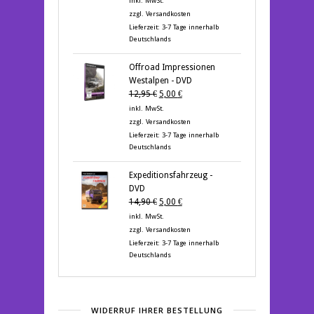
inkl. MwSt.
war:
ist:
zzgl.
Versandkosten
12,95 €
5,00 €.
Lieferzeit:
3-7 Tage innerhalb
Deutschlands
Offroad Impressionen
Westalpen - DVD
Ursprünglicher
Aktueller
12,95
€
5,00
€
Preis
Preis
inkl. MwSt.
war:
ist:
zzgl.
Versandkosten
12,95 €
5,00 €.
Lieferzeit:
3-7 Tage innerhalb
Deutschlands
Expeditionsfahrzeug -
DVD
Ursprünglicher
Aktueller
14,90
€
5,00
€
Preis
Preis
inkl. MwSt.
war:
ist:
zzgl.
Versandkosten
14,90 €
5,00 €.
Lieferzeit:
3-7 Tage innerhalb
Deutschlands
WIDERRUF IHRER BESTELLUNG