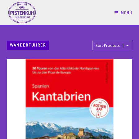
MENÜ
WANDERFÜHRER
Sort Products