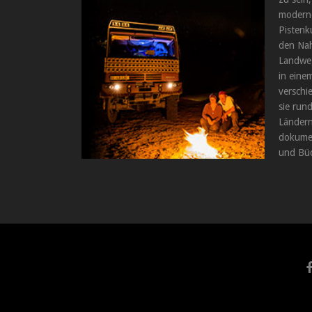
moderne
Pistenk
den Nah
Landweg
in einem
verschi
sie run
Ländern
dokumen
und Büc