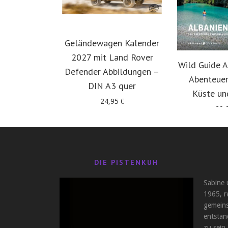
Geländewagen Kalender
2027 mit Land Rover
Wild Guide A
Defender Abbildungen –
Abenteuer
DIN A3 quer
Küste un
24,95
€
29,
DIE PISTENKUH
Sabine 
1965, r
gemeins
entstan
zu sein,