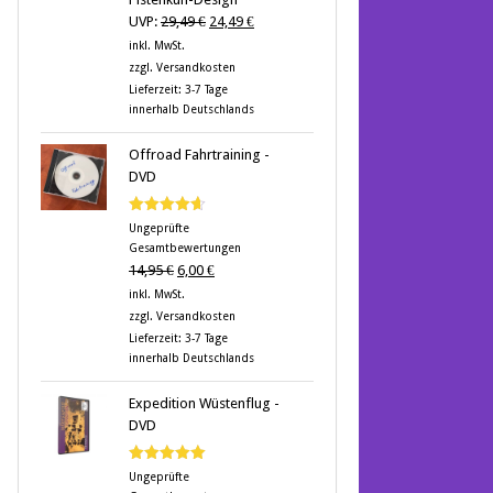
Ursprünglicher
Aktueller
UVP:
29,49
€
24,49
€
Preis
Preis
inkl. MwSt.
war:
ist:
zzgl.
Versandkosten
29,49 €
24,49 €.
Lieferzeit:
3-7 Tage
innerhalb Deutschlands
Offroad Fahrtraining -
DVD
Bewertet
Ungeprüfte
mit
4.60
Gesamtbewertungen
von 5
Ursprünglicher
Aktueller
14,95
€
6,00
€
Preis
Preis
inkl. MwSt.
war:
ist:
zzgl.
Versandkosten
14,95 €
6,00 €.
Lieferzeit:
3-7 Tage
innerhalb Deutschlands
Expedition Wüstenflug -
DVD
Bewertet
Ungeprüfte
mit
5.00