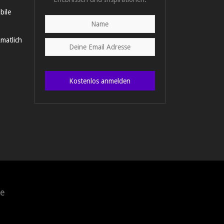
bile
matlich
Kostenlos anmelden
e