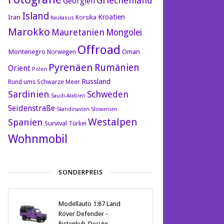
Griechenland
Georgien
Island
Kroatien
Iran
Korsika
Kaukasus
Marokko
Mauretanien
Mongolei
Offroad
Montenegro
Oman
Norwegen
Pyrenäen
Rumänien
Orient
Polen
Russland
Rund ums Schwarze Meer
Sardinien
Schweden
Saudi-Arabien
Seidenstraße
Skandinavien
Slowenien
Westalpen
Spanien
Survival
Türkei
Wohnmobil
SONDERPREIS
Modellauto 1:87 Land
Rover Defender -
Pistenkuh-Design