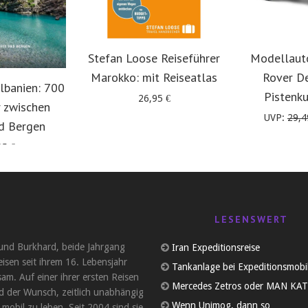
Stefan Loose Reiseführer
Modellaut
Marokko: mit Reiseatlas
Rover D
lbanien: 700
Pistenk
26,95
€
 zwischen
UVP:
29,
d Bergen
95
€
LESENSWERT
und Burkhard, beide Jahrgang
Iran Expeditionsreise
eisen seit ihrem 16. Lebensjahr
Tankanlage bei Expeditionsmobi
am. Auf einer ihrer ersten Reisen
Mercedes Zetros oder MAN KAT
d der Wunsch, zeitlich unabhängig
Wenn Unimog, dann so
 mobil zu leben. Seit 2004 sind sie