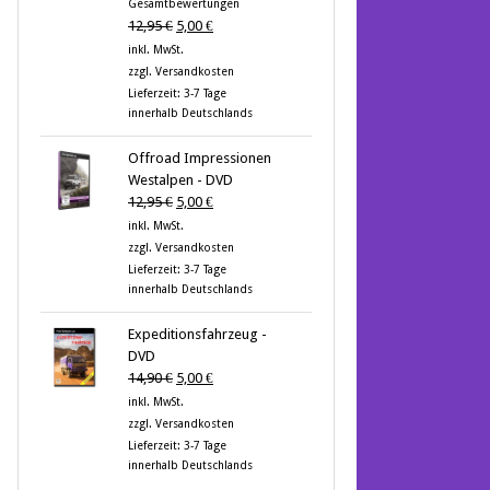
Gesamtbewertungen
von 5
Ursprünglicher
Aktueller
12,95
€
5,00
€
Preis
Preis
inkl. MwSt.
war:
ist:
zzgl.
Versandkosten
12,95 €
5,00 €.
Lieferzeit:
3-7 Tage
innerhalb Deutschlands
Offroad Impressionen
Westalpen - DVD
Ursprünglicher
Aktueller
12,95
€
5,00
€
Preis
Preis
inkl. MwSt.
war:
ist:
zzgl.
Versandkosten
12,95 €
5,00 €.
Lieferzeit:
3-7 Tage
innerhalb Deutschlands
Expeditionsfahrzeug -
DVD
Ursprünglicher
Aktueller
14,90
€
5,00
€
Preis
Preis
inkl. MwSt.
war:
ist:
zzgl.
Versandkosten
14,90 €
5,00 €.
Lieferzeit:
3-7 Tage
innerhalb Deutschlands