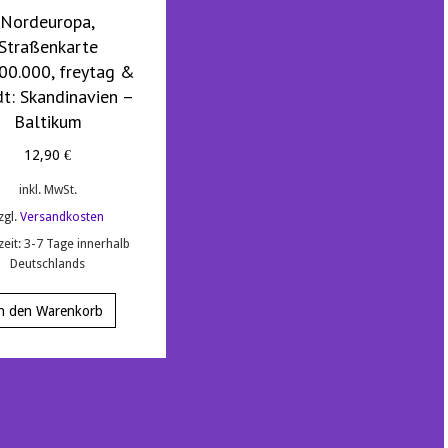
Nordeuropa,
Straßenkarte
000.000, freytag &
dt: Skandinavien –
Baltikum
12,90
€
inkl. MwSt.
zgl.
Versandkosten
zeit:
3-7 Tage innerhalb
Deutschlands
n den Warenkorb