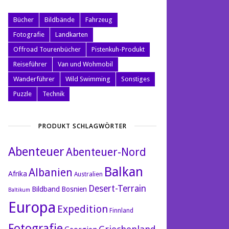
Bücher
Bildbände
Fahrzeug
Fotografie
Landkarten
Offroad Tourenbücher
Pistenkuh-Produkt
Reiseführer
Van und Wohmobil
Wanderführer
Wild Swimming
Sonstiges
Puzzle
Technik
PRODUKT SCHLAGWÖRTER
Abenteuer
Abenteuer-Nord
Balkan
Albanien
Afrika
Australien
Desert-Terrain
Bildband
Bosnien
Baltikum
Europa
Expedition
Finnland
Fotografie