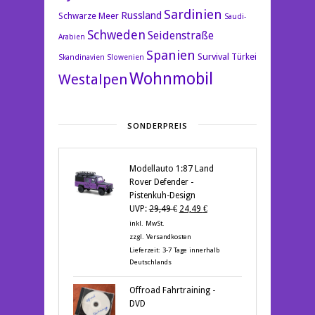
Sardinien
Russland
Schwarze Meer
Saudi-
Schweden
Seidenstraße
Arabien
Spanien
Survival
Türkei
Skandinavien
Slowenien
Wohnmobil
Westalpen
SONDERPREIS
Modellauto 1:87 Land
Rover Defender -
Pistenkuh-Design
Ursprünglicher
Aktueller
UVP:
29,49
€
24,49
€
Preis
Preis
inkl. MwSt.
war:
ist:
zzgl.
Versandkosten
29,49 €
24,49 €.
Lieferzeit:
3-7 Tage innerhalb
Deutschlands
Offroad Fahrtraining -
DVD