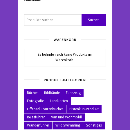
Suchen
Suchen
nach:
WARENKORB
Es befinden sich keine Produkte im
Warenkorb.
PRODUKT-KATEGORIEN
Bücher
Bildbände
Fahrzeug
Fotografie
Landkarten
Offroad Tourenbücher
Pistenkuh-Produkt
Reiseführer
Van und Wohmobil
Wanderführer
Wild Swimming
Sonstiges