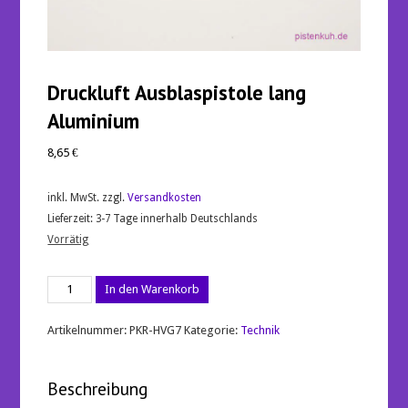
Druckluft Ausblaspistole lang
Aluminium
8,65
€
inkl. MwSt.
zzgl.
Versandkosten
Lieferzeit:
3-7 Tage innerhalb Deutschlands
Vorrätig
Druckluft
In den Warenkorb
Ausblaspistole
lang
Aluminium
Artikelnummer:
PKR-HVG7
Kategorie:
Technik
Menge
Beschreibung