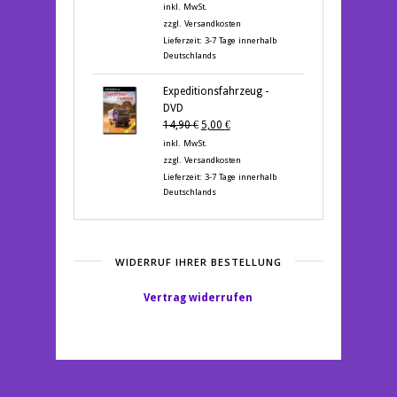
Preis
Preis
inkl. MwSt.
war:
ist:
zzgl.
Versandkosten
12,95 €
5,00 €.
Lieferzeit:
3-7 Tage innerhalb
Deutschlands
Expeditionsfahrzeug -
DVD
Ursprünglicher
Aktueller
14,90
€
5,00
€
Preis
Preis
inkl. MwSt.
war:
ist:
zzgl.
Versandkosten
14,90 €
5,00 €.
Lieferzeit:
3-7 Tage innerhalb
Deutschlands
WIDERRUF IHRER BESTELLUNG
Vertrag widerrufen