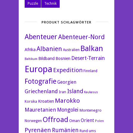
Puzzle
Technik
PRODUKT SCHLAGWÖRTER
Abenteuer
Abenteuer-Nord
Balkan
Albanien
Afrika
Australien
Desert-Terrain
Bildband
Bosnien
Baltikum
Europa
Expedition
Finnland
Fotografie
Georgien
Island
Griechenland
Iran
Kaukasus
Marokko
Kroatien
Korsika
Mauretanien
Mongolei
Montenegro
Offroad
Orient
Oman
Norwegen
Polen
Pyrenäen
Rumänien
Rund ums