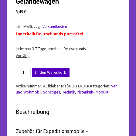
Geländewagen
3,49
€
inkl. MwSt.
zzgl.
Versandkosten
Innerhalb Deutschlands portofrei
Lieferzeit:
3-7 Tage innerhalb Deutschlands
Vorrätig
Aufkleber
In den Warenkorb
Fahrzeugmaße
-
Geländewagen
Artikelnummer:
Aufkleber Maße DEFENDER
Kategorien:
Van
Menge
und Wohmobil
,
Sonstiges
,
Technik
,
Pistenkuh-Produkt
Beschreibung
Zubehör für Expeditionsmobile –