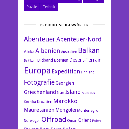
Puzzle
Technik
PRODUKT SCHLAGWÖRTER
Abenteuer
Abenteuer-Nord
Balkan
Albanien
Afrika
Australien
Desert-Terrain
Bildband
Bosnien
Baltikum
Europa
Expedition
Finnland
Fotografie
Georgien
Island
Griechenland
Iran
Kaukasus
Marokko
Kroatien
Korsika
Mauretanien
Mongolei
Montenegro
Offroad
Orient
Oman
Norwegen
Polen