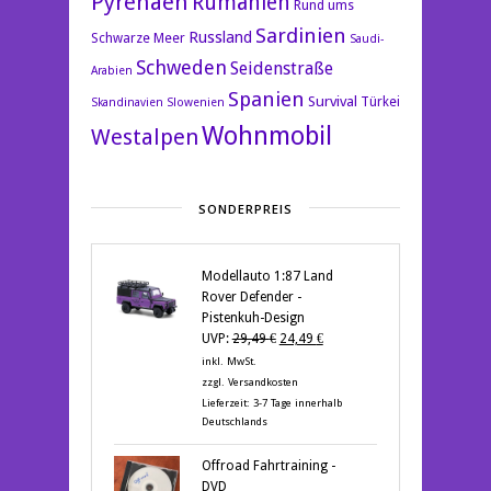
Pyrenäen
Rumänien
Rund ums
Sardinien
Russland
Schwarze Meer
Saudi-
Schweden
Seidenstraße
Arabien
Spanien
Survival
Türkei
Skandinavien
Slowenien
Wohnmobil
Westalpen
SONDERPREIS
Modellauto 1:87 Land
Rover Defender -
Pistenkuh-Design
Ursprünglicher
Aktueller
UVP:
29,49
€
24,49
€
Preis
Preis
inkl. MwSt.
war:
ist:
zzgl.
Versandkosten
29,49 €
24,49 €.
Lieferzeit:
3-7 Tage innerhalb
Deutschlands
Offroad Fahrtraining -
DVD