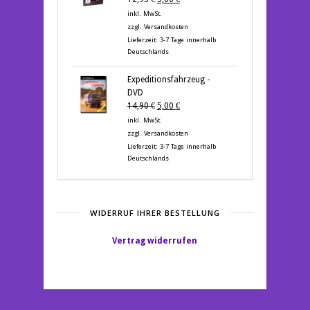
Preis
Preis
inkl. MwSt.
war:
ist:
zzgl.
Versandkosten
12,95 €
5,00 €.
Lieferzeit:
3-7 Tage innerhalb
Deutschlands
Expeditionsfahrzeug -
DVD
Ursprünglicher
Aktueller
14,90
€
5,00
€
Preis
Preis
inkl. MwSt.
war:
ist:
zzgl.
Versandkosten
14,90 €
5,00 €.
Lieferzeit:
3-7 Tage innerhalb
Deutschlands
WIDERRUF IHRER BESTELLUNG
Vertrag widerrufen