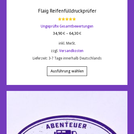
Flaig Reifenfülldruckprüfer
Bewertet
Ungeprüfte Gesamtbewertungen
mit
5.00
34,90
€
–
64,30
€
von 5
inkl. MwSt.
zzgl.
Versandkosten
Lieferzeit:
3-7 Tage innerhalb Deutschlands
Dieses
Produkt
Ausführung wählen
weist
mehrere
Varianten
auf.
Die
Optionen
können
auf
der
Produktseite