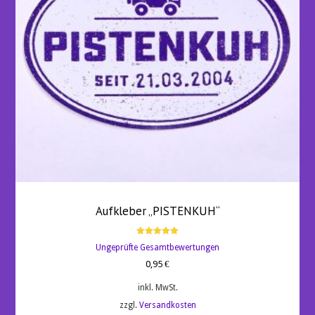
gewählt
werden
Aufkleber „PISTENKUH“
Bewertet
Ungeprüfte Gesamtbewertungen
mit
5.00
0,95
€
von 5
inkl. MwSt.
zzgl.
Versandkosten