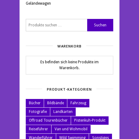
Geländewagen
Suchen
Suchen
nach:
WARENKORB
Es befinden sich keine Produkte im
Warenkorb.
PRODUKT-KATEGORIEN
Bücher
Bildbände
Fahrzeug
Fotografie
Landkarten
Offroad Tourenbücher
Pistenkuh-Produkt
Reiseführer
Van und Wohmobil
Wanderführer
Wild Swimming
Sonstiges