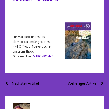
Mauretanien Offroad-Tourenbuch
Für Marokko findest du
ebenso ein umfangreiches
4×4-Offroad-Tourenbuch in
unserem Shop.
Guck mal hier:
MAROKKO 4×4
Beitragsnavigation
Nächster Artikel
Vorheriger Artikel