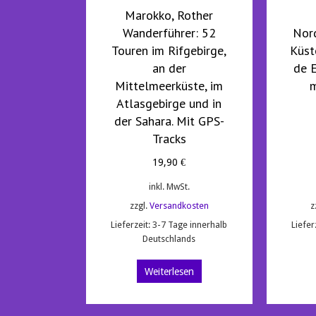
Marokko, Rother
Wanderführer: 52
Nord
Touren im Rifgebirge,
Küst
an der
de E
Mittelmeerküste, im
m
Atlasgebirge und in
der Sahara. Mit GPS-
Tracks
19,90
€
inkl. MwSt.
zzgl.
Versandkosten
z
Lieferzeit:
3-7 Tage innerhalb
Liefer
Deutschlands
Weiterlesen