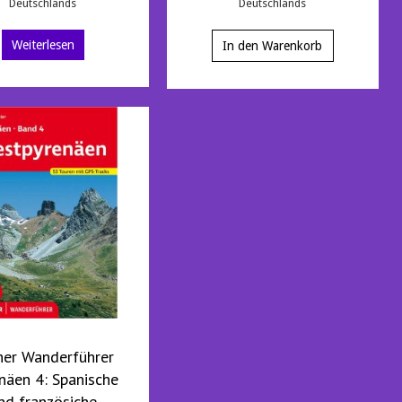
Deutschlands
Deutschlands
Weiterlesen
In den Warenkorb
her Wanderführer
näen 4: Spanische
nd französiche