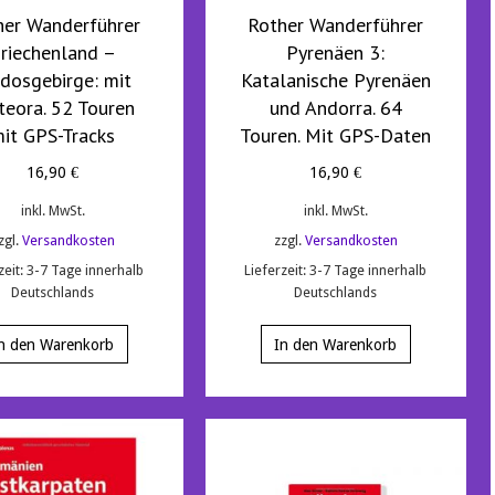
her Wanderführer
Rother Wanderführer
riechenland –
Pyrenäen 3:
ndosgebirge: mit
Katalanische Pyrenäen
eora. 52 Touren
und Andorra. 64
it GPS-Tracks
Touren. Mit GPS-Daten
16,90
€
16,90
€
inkl. MwSt.
inkl. MwSt.
zgl.
Versandkosten
zzgl.
Versandkosten
zeit:
3-7 Tage innerhalb
Lieferzeit:
3-7 Tage innerhalb
Deutschlands
Deutschlands
n den Warenkorb
In den Warenkorb