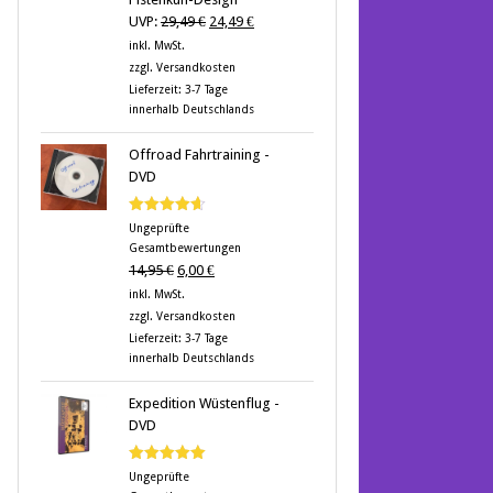
Ursprünglicher
Aktueller
UVP:
29,49
€
24,49
€
Preis
Preis
inkl. MwSt.
war:
ist:
zzgl.
Versandkosten
29,49 €
24,49 €.
Lieferzeit:
3-7 Tage
innerhalb Deutschlands
Offroad Fahrtraining -
DVD
Bewertet
Ungeprüfte
mit
4.60
Gesamtbewertungen
von 5
Ursprünglicher
Aktueller
14,95
€
6,00
€
Preis
Preis
inkl. MwSt.
war:
ist:
zzgl.
Versandkosten
14,95 €
6,00 €.
Lieferzeit:
3-7 Tage
innerhalb Deutschlands
Expedition Wüstenflug -
DVD
Bewertet
Ungeprüfte
mit
5.00