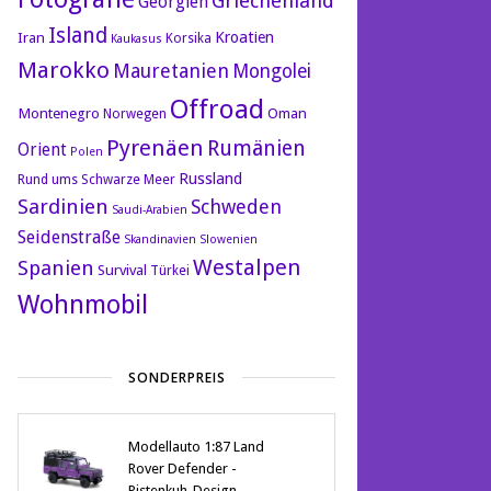
Griechenland
Georgien
Island
Kroatien
Iran
Korsika
Kaukasus
Marokko
Mauretanien
Mongolei
Offroad
Montenegro
Oman
Norwegen
Pyrenäen
Rumänien
Orient
Polen
Russland
Rund ums Schwarze Meer
Sardinien
Schweden
Saudi-Arabien
Seidenstraße
Skandinavien
Slowenien
Westalpen
Spanien
Survival
Türkei
Wohnmobil
SONDERPREIS
Modellauto 1:87 Land
Rover Defender -
Pistenkuh-Design