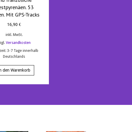
stpyrenäen. 53
en. Mit GPS-Tracks
16,90
€
inkl. MwSt.
zgl.
Versandkosten
zeit:
3-7 Tage innerhalb
Deutschlands
n den Warenkorb