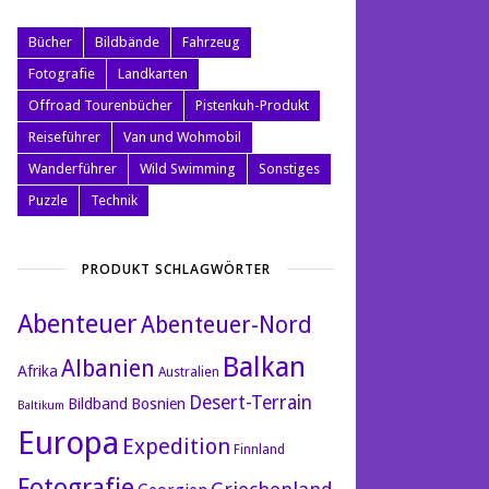
Bücher
Bildbände
Fahrzeug
Fotografie
Landkarten
Offroad Tourenbücher
Pistenkuh-Produkt
Reiseführer
Van und Wohmobil
Wanderführer
Wild Swimming
Sonstiges
Puzzle
Technik
PRODUKT SCHLAGWÖRTER
Abenteuer
Abenteuer-Nord
Balkan
Albanien
Afrika
Australien
Desert-Terrain
Bildband
Bosnien
Baltikum
Europa
Expedition
Finnland
Fotografie