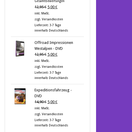
Gesamtbewertungen
von 5
Ursprünglicher
Aktueller
12,95
€
5,00
€
Preis
Preis
inkl. MwSt.
war:
ist:
zzgl.
Versandkosten
12,95 €
5,00 €.
Lieferzeit:
3-7 Tage
innerhalb Deutschlands
Offroad Impressionen
Westalpen - DVD
Ursprünglicher
Aktueller
12,95
€
5,00
€
Preis
Preis
inkl. MwSt.
war:
ist:
zzgl.
Versandkosten
12,95 €
5,00 €.
Lieferzeit:
3-7 Tage
innerhalb Deutschlands
Expeditionsfahrzeug -
DVD
Ursprünglicher
Aktueller
14,90
€
5,00
€
Preis
Preis
inkl. MwSt.
war:
ist:
zzgl.
Versandkosten
14,90 €
5,00 €.
Lieferzeit:
3-7 Tage
innerhalb Deutschlands