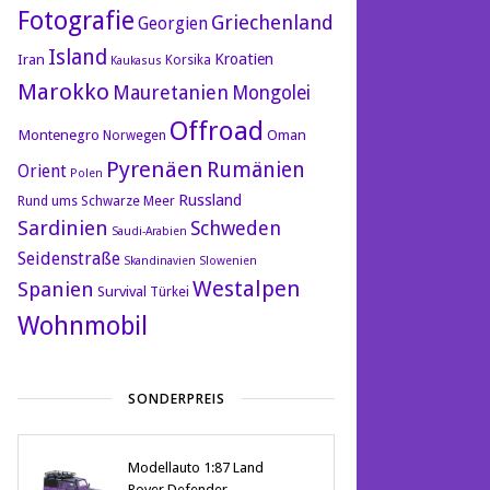
Fotografie
Griechenland
Georgien
Island
Kroatien
Iran
Korsika
Kaukasus
Marokko
Mauretanien
Mongolei
Offroad
Montenegro
Oman
Norwegen
Pyrenäen
Rumänien
Orient
Polen
Russland
Rund ums Schwarze Meer
Sardinien
Schweden
Saudi-Arabien
Seidenstraße
Skandinavien
Slowenien
Westalpen
Spanien
Survival
Türkei
Wohnmobil
SONDERPREIS
Modellauto 1:87 Land
Rover Defender -