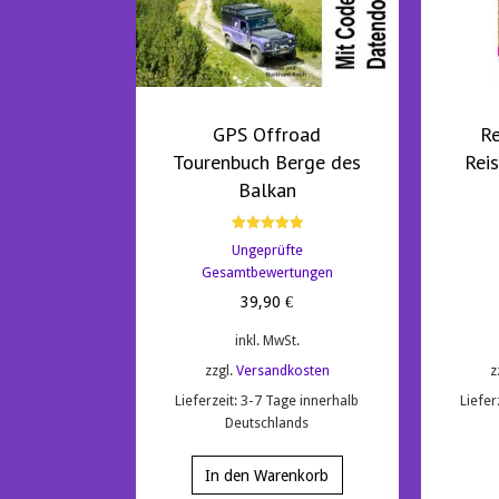
GPS Offroad
R
Tourenbuch Berge des
Rei
Balkan
Bewertet mit
Ungeprüfte
5.00
von 5
Gesamtbewertungen
39,90
€
inkl. MwSt.
zzgl.
Versandkosten
z
Lieferzeit:
3-7 Tage innerhalb
Liefer
Deutschlands
In den Warenkorb