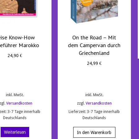
eise Know-How
On the Road – Mit
seführer Marokko
dem Campervan durch
Griechenland
24,90
€
24,99
€
inkl. MwSt.
inkl. MwSt.
zgl.
Versandkosten
zzgl.
Versandkosten
zeit:
3-7 Tage innerhalb
Lieferzeit:
3-7 Tage innerhalb
Deutschlands
Deutschlands
Weiterlesen
In den Warenkorb