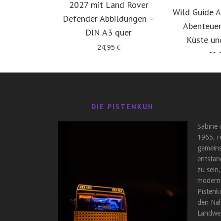
2027 mit Land Rover
Wild Guide A
Defender Abbildungen –
Abenteuer
DIN A3 quer
Küste un
24,95
€
29,
DIE PISTENKUH
Sabine 
1965, r
gemeins
entstan
zu sein,
moderne
Pistenk
den Nah
Landweg