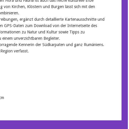
en Flora und Fauna ist auch das reiche kulturelle Erbe
g von Kirchen, Klöstern und Burgen lässt sich mit den
mbinieren.
eibungen, ergänzt durch detaillierte Kartenausschnitte und
en GPS-Daten zum Download von der Internetseite des
Informationen zu Natur und Kultur sowie Tipps zu
 einem unverzichtbaren Begleiter.
rvorragende Kennerin der Südkarpaten und ganz Rumäniens.
 Region verfasst.
 cm