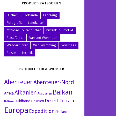
PRODUKT-KATEGORIEN
Bücher
Bildbände
Fahrzeug
Fotografie
Landkarten
Offroad Tourenbücher
Pistenkuh-Produkt
Reiseführer
Van und Wohmobil
Wanderführer
Wild Swimming
Sonstiges
Puzzle
Technik
PRODUKT SCHLAGWÖRTER
Abenteuer
Abenteuer-Nord
Balkan
Albanien
Afrika
Australien
Desert-Terrain
Bildband
Bosnien
Baltikum
Europa
Expedition
Finnland