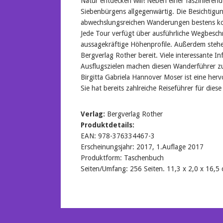
Natur entdecken will! Neben einer faszinierend
Siebenbürgens allgegenwärtig. Die Besichtigun
abwechslungsreichen Wanderungen bestens ko
Jede Tour verfügt über ausführliche Wegbeschr
aussagekräftige Höhenprofile. Außerdem steh
Bergverlag Rother bereit. Viele interessante 
Ausflugszielen machen diesen Wanderführer zu
Birgitta Gabriela Hannover Moser ist eine he
Sie hat bereits zahlreiche Reiseführer für diese
Verlag:
Bergverlag Rother
Produktdetails:
EAN: 978-376334467-3
Erscheinungsjahr: 2017, 1.Auflage 2017
Produktform: Taschenbuch
Seiten/Umfang: 256 Seiten. 11,3 x 2,0 x 16,5