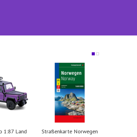
o 1:87 Land
Straßenkarte Norwegen
Offro