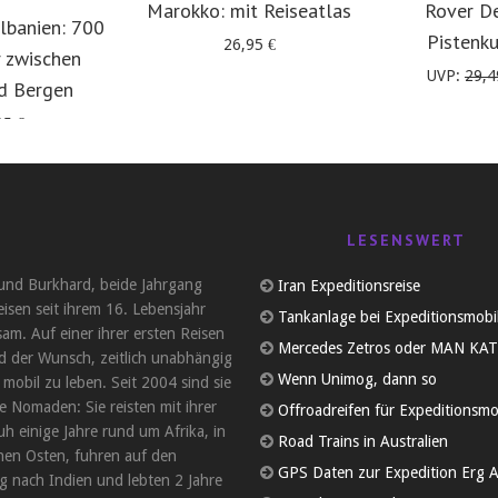
Marokko: mit Reiseatlas
Rover D
lbanien: 700
Pistenk
26,95
€
 zwischen
UVP:
29,
d Bergen
95
€
LESENSWERT
und Burkhard, beide Jahrgang
Iran Expeditionsreise
eisen seit ihrem 16. Lebensjahr
Tankanlage bei Expeditionsmobi
am. Auf einer ihrer ersten Reisen
Mercedes Zetros oder MAN KAT
d der Wunsch, zeitlich unabhängig
Wenn Unimog, dann so
 mobil zu leben. Seit 2004 sind sie
 Nomaden: Sie reisten mit ihrer
Offroadreifen für Expeditionsmo
uh einige Jahre rund um Afrika, in
Road Trains in Australien
en Osten, fuhren auf den
GPS Daten zur Expedition Erg A
 nach Indien und lebten 2 Jahre