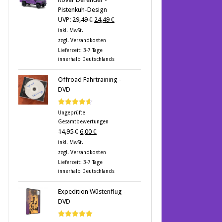
Pistenkuh-Design
Ursprünglicher
Aktueller
UVP:
29,49
€
24,49
€
Preis
Preis
inkl. MwSt.
war:
ist:
zzgl.
Versandkosten
29,49 €
24,49 €.
Lieferzeit:
3-7 Tage
innerhalb Deutschlands
Offroad Fahrtraining -
DVD
Bewertet
Ungeprüfte
mit
4.60
Gesamtbewertungen
von 5
Ursprünglicher
Aktueller
14,95
€
6,00
€
Preis
Preis
inkl. MwSt.
war:
ist:
zzgl.
Versandkosten
14,95 €
6,00 €.
Lieferzeit:
3-7 Tage
innerhalb Deutschlands
Expedition Wüstenflug -
DVD