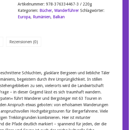
Artikelnummer:
978-376334467-3 / 220g
Kategorien:
Bücher
,
Wanderführer
Schlagwörter:
Europa
,
Rumänien
,
Balkan
Rezensionen (0)
schnittene Schluchten, glasklare Bergseen und liebliche Täler
niens, begeistern durch ihre Ursprünglichkeit. In stillen
stehengeblieben zu sein, vielerorts wird die Landwirtschaft
Frage – in dieser Gegend lässt es sich traumhaft wandern.
aten« führt Wanderer und Bergsteiger mit 63 Touren in
r jeden Anspruch etwas geboten: von erholsamen Wanderungen
u anspruchsvollen Hochgebirgstouren für Bergerfahrene. Viele
gen Trekkingrunden kombinieren. Hier ist mitunter
nd die Pfade deutlich markiert – spannend für jeden, der die