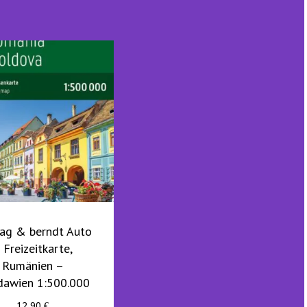
tag & berndt Auto
 Freizeitkarte,
Rumänien –
awien 1:500.000
12,90
€