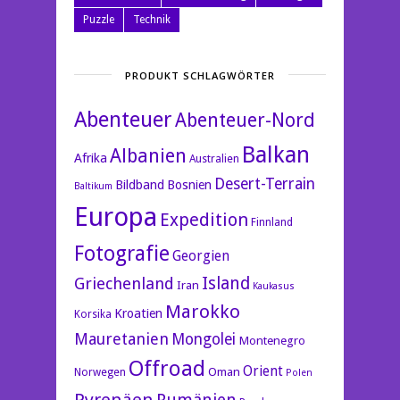
Puzzle
Technik
PRODUKT SCHLAGWÖRTER
Abenteuer
Abenteuer-Nord
Balkan
Albanien
Afrika
Australien
Desert-Terrain
Bildband
Bosnien
Baltikum
Europa
Expedition
Finnland
Fotografie
Georgien
Island
Griechenland
Iran
Kaukasus
Marokko
Kroatien
Korsika
Mauretanien
Mongolei
Montenegro
Offroad
Orient
Oman
Norwegen
Polen
Pyrenäen