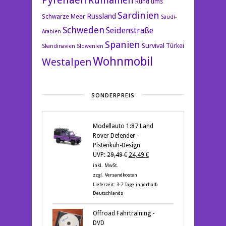
Rumänien
Rund ums
Sardinien
Russland
Schwarze Meer
Saudi-
Schweden
Seidenstraße
Arabien
Spanien
Survival
Türkei
Skandinavien
Slowenien
Wohnmobil
Westalpen
SONDERPREIS
Modellauto 1:87 Land
Rover Defender -
Pistenkuh-Design
Ursprünglicher
Aktueller
UVP:
29,49
€
24,49
€
Preis
Preis
inkl. MwSt.
war:
ist:
zzgl.
Versandkosten
29,49 €
24,49 €.
Lieferzeit:
3-7 Tage innerhalb
Deutschlands
Offroad Fahrtraining -
DVD