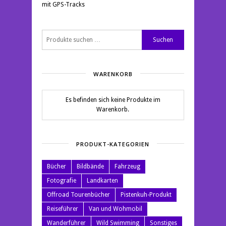
mit GPS-Tracks
Suchen
Suchen
nach:
WARENKORB
Es befinden sich keine Produkte im
Warenkorb.
PRODUKT-KATEGORIEN
Bücher
Bildbände
Fahrzeug
Fotografie
Landkarten
Offroad Tourenbücher
Pistenkuh-Produkt
Reiseführer
Van und Wohmobil
Wanderführer
Wild Swimming
Sonstiges