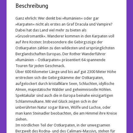
Beschreibung
Ganz ehrlich: Wer denkt bei »Rumänien« oder gar
»Karpaten« nicht als erstes an Graf Dracula und Vampire?
Dabei hat das Land viel mehr zu bieten als
»Gruselromantik«. Wanderer kommen in den Karpaten voll
auf ihre Kosten: Insbesondere die Gebirgszüge der
Ostkarpaten zählen zu den wildesten und ursprünglichsten
Berglandschaften Europas. Der Rother Wanderführer
»Rumänien – Ostkarpaten« präsentiert 64 spannende
Touren für jeden Geschmack.
Über 600 Kilometer Länge und bis auf gut 2300 Meter Höhe
erstrecken sich die Gebirgskämme der Ostkarpaten,
aufgelockert durch kristallklare Seen, Schluchten, idyllische
Almen, majestätische Wälder und geheimnisvolle Höhlen.
Spektakulär sind auch die in Europa beinahe einzigartigen
Schlammvulkane. Mit viel Glück zeigen sich in der
unberührten Natur sogar Bären, Wölfe und Luchse, oder
man kann Steinadler beobachten, die am Himmel ihre Kreise
ziehen.
Im nördlichen Teil der Ostkarpaten, in der unwegsamen
Bergwelt des Rodna- und des Calimani-Massivs, stehen für