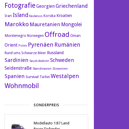
Fotografie
Griechenland
Georgien
Island
Kroatien
Iran
Korsika
Kaukasus
Marokko
Mauretanien
Mongolei
Offroad
Montenegro
Oman
Norwegen
Pyrenäen
Rumänien
Orient
Polen
Russland
Rund ums Schwarze Meer
Sardinien
Schweden
Saudi-Arabien
Seidenstraße
Skandinavien
Slowenien
Westalpen
Spanien
Survival
Türkei
Wohnmobil
SONDERPREIS
Modellauto 1:87 Land
Rover Defender -