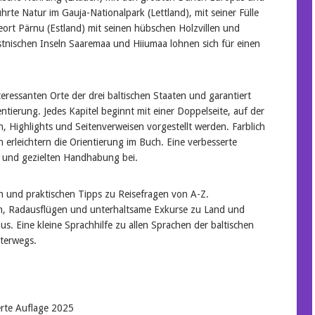
hrte Natur im Gauja-Nationalpark (Lettland), mit seiner Fülle
ort Pärnu (Estland) mit seinen hübschen Holzvillen und
tnischen Inseln Saaremaa und Hiiumaa lohnen sich für einen
teressanten Orte der drei baltischen Staaten und garantiert
tierung. Jedes Kapitel beginnt mit einer Doppelseite, auf der
n, Highlights und Seitenverweisen vorgestellt werden. Farblich
 erleichtern die Orientierung im Buch. Eine verbesserte
en und gezielten Handhabung bei.
en und praktischen Tipps zu Reisefragen von A-Z.
nden, Radausflügen und unterhaltsame Exkurse zu Land und
us. Eine kleine Sprachhilfe zu allen Sprachen der baltischen
nterwegs.
erte Auflage 2025