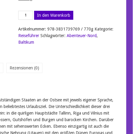
Reise
In den Warenkorb
Know-
How
Artikelnummer:
978-3831739769 / 770g
Kategorie:
Reiseführer
Reiseführer
Schlagwörter:
Abenteuer-Nord
,
Baltikum
Litauen,
Baltikum
Lettland,
Estland
Menge
Rezensionen (0)
stständigen Staaten an der Ostsee mit jeweils eigener Sprache,
n beliebtestes Urlaubsziel. Die Unterschiedlichkeit dieser drei
: in die quirligen Hauptstädte Tallinn, Riga und Vilnius mit
hlössern, Gutshöfen und Burgen und barocken Kirchen. Darüber
chen mit sehenswerten Ecken. Ebenso einzigartig ist auch die
Kurische Nehrung (Litauen) mit den größten Dünen Europas und