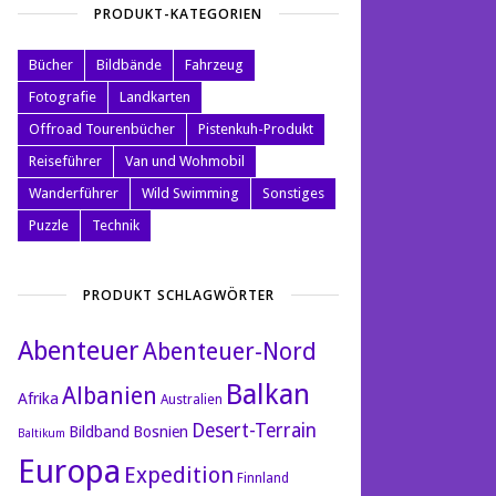
PRODUKT-KATEGORIEN
Bücher
Bildbände
Fahrzeug
Fotografie
Landkarten
Offroad Tourenbücher
Pistenkuh-Produkt
Reiseführer
Van und Wohmobil
Wanderführer
Wild Swimming
Sonstiges
Puzzle
Technik
PRODUKT SCHLAGWÖRTER
Abenteuer
Abenteuer-Nord
Balkan
Albanien
Afrika
Australien
Desert-Terrain
Bildband
Bosnien
Baltikum
Europa
Expedition
Finnland