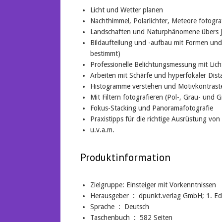
Licht und Wetter planen
Nachthimmel, Polarlichter, Meteore fotograf
Landschaften und Naturphänomene übers 
Bildaufteilung und -aufbau mit Formen un
bestimmt)
Professionelle Belichtungsmessung mit Lic
Arbeiten mit Schärfe und hyperfokaler Dist
Histogramme verstehen und Motivkontrast
Mit Filtern fotografieren (Pol-, Grau- und Gr
Fokus-Stacking und Panoramafotografie
Praxistipps für die richtige Ausrüstung vo
u.v.a.m.
Produktinformation
Zielgruppe: Einsteiger mit Vorkenntnissen
Herausgeber ‏ : ‎
dpunkt.verlag GmbH; 1. Edi
Sprache ‏ : ‎
Deutsch
Taschenbuch ‏ : ‎
582 Seiten