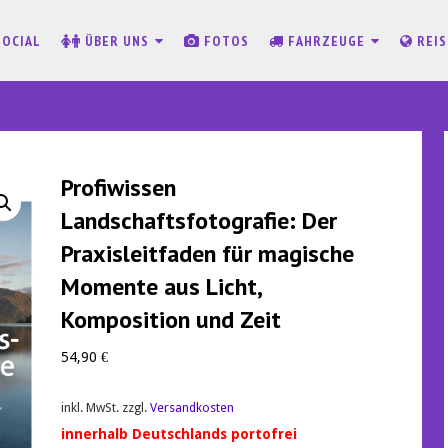
SOCIAL
ÜBER UNS
FOTOS
FAHRZEUGE
REI
Profiwissen
Landschaftsfotografie: Der
Praxisleitfaden für magische
Momente aus Licht,
Komposition und Zeit
54,90
€
inkl. MwSt.
zzgl.
Versandkosten
innerhalb Deutschlands portofrei