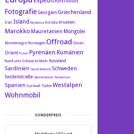
Expedition
Finnland
Fotografie
Griechenland
Georgien
Island
Kroatien
Iran
Korsika
Kaukasus
Marokko
Mauretanien
Mongolei
Offroad
Montenegro
Oman
Norwegen
Pyrenäen
Rumänien
Orient
Polen
Russland
Rund ums Schwarze Meer
Sardinien
Schweden
Saudi-Arabien
Seidenstraße
Skandinavien
Slowenien
Westalpen
Spanien
Survival
Türkei
Wohnmobil
SONDERPREIS
Modellauto 1:87 Land