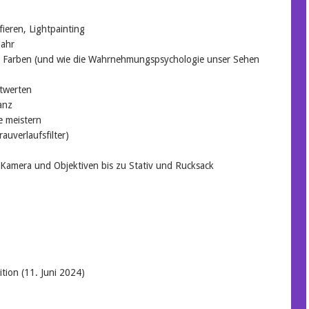
ieren, Lightpainting
Jahr
d Farben (und wie die Wahrnehmungspsychologie unser Sehen
htwerten
anz
e meistern
auverlaufsfilter)
n Kamera und Objektiven bis zu Stativ und Rucksack
tion (11. Juni 2024)