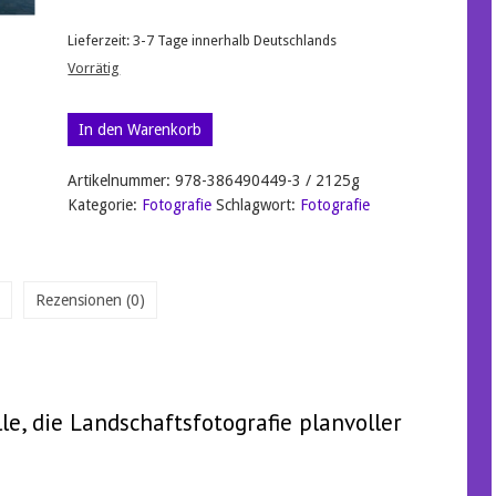
Lieferzeit:
3-7 Tage innerhalb Deutschlands
Vorrätig
Profiwissen
In den Warenkorb
Landschaftsfotografie:
Der
Artikelnummer:
978-386490449-3 / 2125g
Praxisleitfaden
Kategorie:
Fotografie
Schlagwort:
Fotografie
für
magische
Momente
aus
Licht,
Rezensionen (0)
Komposition
und
Zeit
Menge
le, die Landschaftsfotografie planvoller