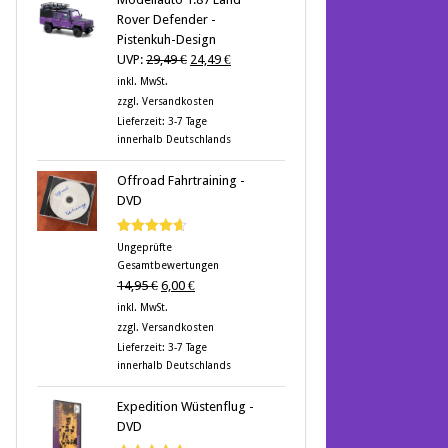
Rover Defender -
Pistenkuh-Design
Ursprünglicher
Aktueller
UVP:
29,49
€
24,49
€
Preis
Preis
inkl. MwSt.
war:
ist:
zzgl.
Versandkosten
29,49 €
24,49 €.
Lieferzeit:
3-7 Tage
innerhalb Deutschlands
Offroad Fahrtraining -
DVD
Bewertet
Ungeprüfte
mit
4.60
Gesamtbewertungen
von 5
Ursprünglicher
Aktueller
14,95
€
6,00
€
Preis
Preis
inkl. MwSt.
war:
ist:
zzgl.
Versandkosten
14,95 €
6,00 €.
Lieferzeit:
3-7 Tage
innerhalb Deutschlands
Expedition Wüstenflug -
DVD