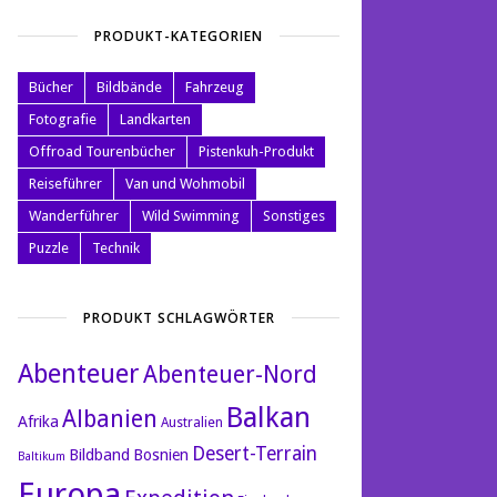
PRODUKT-KATEGORIEN
Bücher
Bildbände
Fahrzeug
Fotografie
Landkarten
Offroad Tourenbücher
Pistenkuh-Produkt
Reiseführer
Van und Wohmobil
Wanderführer
Wild Swimming
Sonstiges
Puzzle
Technik
PRODUKT SCHLAGWÖRTER
Abenteuer
Abenteuer-Nord
Balkan
Albanien
Afrika
Australien
Desert-Terrain
Bildband
Bosnien
Baltikum
Europa