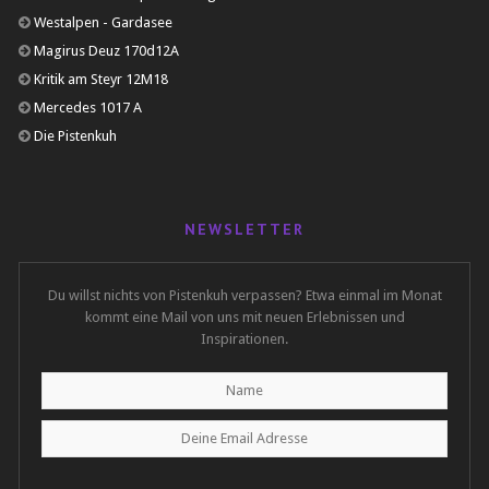
Westalpen - Gardasee
Magirus Deuz 170d12A
Kritik am Steyr 12M18
Mercedes 1017 A
Die Pistenkuh
NEWSLETTER
Du willst nichts von Pistenkuh verpassen? Etwa einmal im Monat
kommt eine Mail von uns mit neuen Erlebnissen und
Inspirationen.