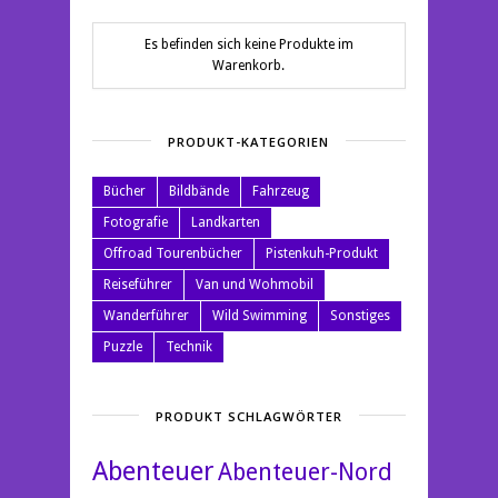
Es befinden sich keine Produkte im
Warenkorb.
PRODUKT-KATEGORIEN
Bücher
Bildbände
Fahrzeug
Fotografie
Landkarten
Offroad Tourenbücher
Pistenkuh-Produkt
Reiseführer
Van und Wohmobil
Wanderführer
Wild Swimming
Sonstiges
Puzzle
Technik
PRODUKT SCHLAGWÖRTER
Abenteuer
Abenteuer-Nord