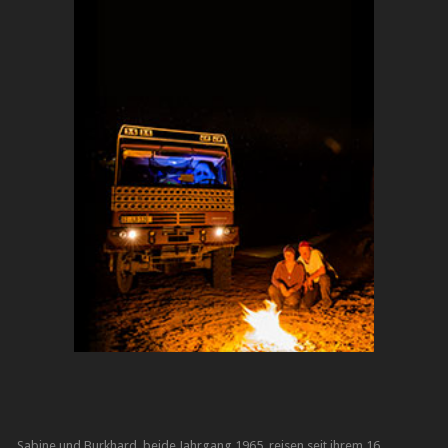
Sabine und Burkhard, beide Jahrgang 1965, reisen seit ihrem 16.