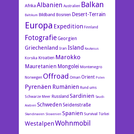
Balkan
Albanien
Afrika
Australien
Desert-Terrain
Bildband
Bosnien
Baltikum
Europa
Expedition
Finnland
Fotografie
Georgien
Island
Griechenland
Iran
Kaukasus
Marokko
Kroatien
Korsika
Mauretanien
Mongolei
Montenegro
Offroad
Orient
Oman
Norwegen
Polen
Pyrenäen
Rumänien
Rund ums
Sardinien
Russland
Schwarze Meer
Saudi-
Schweden
Seidenstraße
Arabien
Spanien
Survival
Türkei
Skandinavien
Slowenien
Wohnmobil
Westalpen