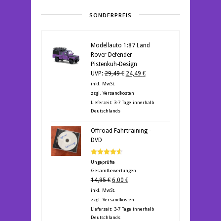
SONDERPREIS
Modellauto 1:87 Land
Rover Defender -
Pistenkuh-Design
Ursprünglicher
Aktueller
UVP:
29,49
€
24,49
€
Preis
Preis
inkl. MwSt.
war:
ist:
zzgl.
Versandkosten
29,49 €
24,49 €.
Lieferzeit:
3-7 Tage innerhalb
Deutschlands
Offroad Fahrtraining -
DVD
Bewertet
Ungeprüfte
mit
4.60
Gesamtbewertungen
von 5
Ursprünglicher
Aktueller
14,95
€
6,00
€
Preis
Preis
inkl. MwSt.
war:
ist:
zzgl.
Versandkosten
14,95 €
6,00 €.
Lieferzeit:
3-7 Tage innerhalb
Deutschlands