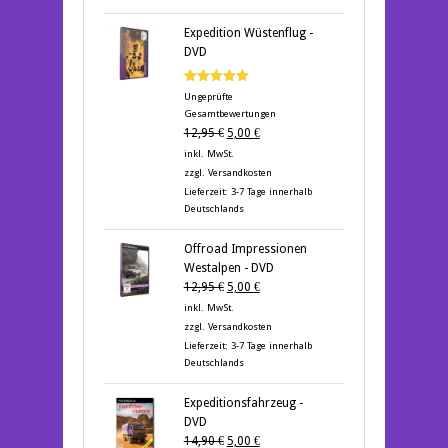
Expedition Wüstenflug -
DVD
Bewertet mit
Ungeprüfte
5.00
von 5
Gesamtbewertungen
Ursprünglicher
Aktueller
12,95
€
5,00
€
Preis
Preis
inkl. MwSt.
war:
ist:
zzgl.
Versandkosten
12,95 €
5,00 €.
Lieferzeit:
3-7 Tage innerhalb
Deutschlands
Offroad Impressionen
Westalpen - DVD
Ursprünglicher
Aktueller
12,95
€
5,00
€
Preis
Preis
inkl. MwSt.
war:
ist:
zzgl.
Versandkosten
12,95 €
5,00 €.
Lieferzeit:
3-7 Tage innerhalb
Deutschlands
Expeditionsfahrzeug -
DVD
Ursprünglicher
Aktueller
14,90
€
5,00
€