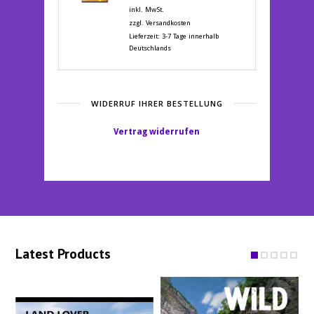
Preis
Preis
inkl. MwSt.
war:
ist:
zzgl.
Versandkosten
14,90 €
5,00 €.
Lieferzeit:
3-7 Tage innerhalb
Deutschlands
WIDERRUF IHRER BESTELLUNG
Vertrag widerrufen
Latest Products