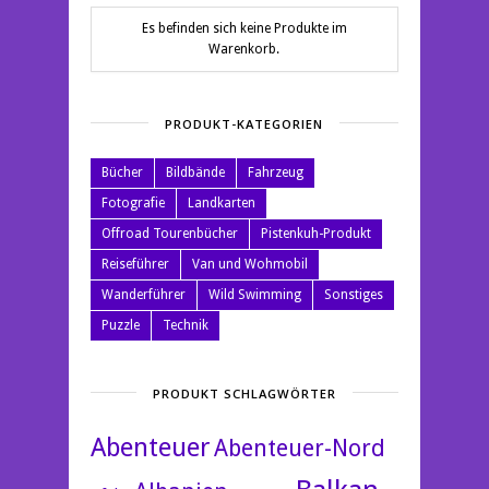
Es befinden sich keine Produkte im
Warenkorb.
PRODUKT-KATEGORIEN
Bücher
Bildbände
Fahrzeug
Fotografie
Landkarten
Offroad Tourenbücher
Pistenkuh-Produkt
Reiseführer
Van und Wohmobil
Wanderführer
Wild Swimming
Sonstiges
Puzzle
Technik
PRODUKT SCHLAGWÖRTER
Abenteuer
Abenteuer-Nord