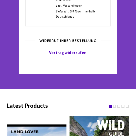
war:
ist:
zzgl.
Versandkosten
14,90 €
5,00 €.
Lieferzeit:
3-7 Tage innerhalb
Deutschlands
WIDERRUF IHRER BESTELLUNG
Vertrag widerrufen
Latest Products