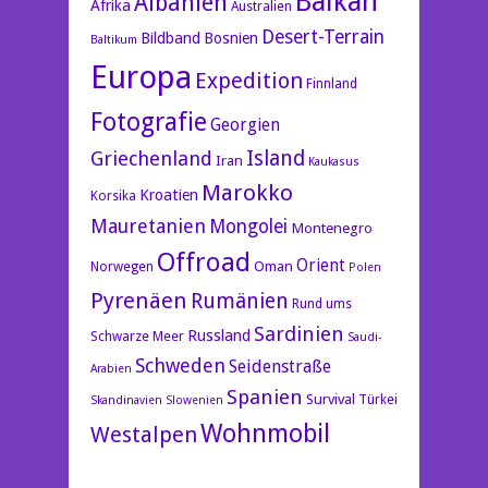
Balkan
Albanien
Afrika
Australien
Desert-Terrain
Bildband
Bosnien
Baltikum
Europa
Expedition
Finnland
Fotografie
Georgien
Island
Griechenland
Iran
Kaukasus
Marokko
Kroatien
Korsika
Mauretanien
Mongolei
Montenegro
Offroad
Orient
Oman
Norwegen
Polen
Pyrenäen
Rumänien
Rund ums
Sardinien
Russland
Schwarze Meer
Saudi-
Schweden
Seidenstraße
Arabien
Spanien
Survival
Türkei
Skandinavien
Slowenien
Wohnmobil
Westalpen