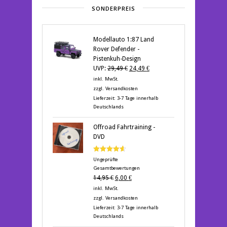
SONDERPREIS
Modellauto 1:87 Land
Rover Defender -
Pistenkuh-Design
Ursprünglicher
Aktueller
UVP:
29,49
€
24,49
€
Preis
Preis
inkl. MwSt.
war:
ist:
zzgl.
Versandkosten
29,49 €
24,49 €.
Lieferzeit:
3-7 Tage innerhalb
Deutschlands
Offroad Fahrtraining -
DVD
Bewertet
Ungeprüfte
mit
4.60
Gesamtbewertungen
von 5
Ursprünglicher
Aktueller
14,95
€
6,00
€
Preis
Preis
inkl. MwSt.
war:
ist:
zzgl.
Versandkosten
14,95 €
6,00 €.
Lieferzeit:
3-7 Tage innerhalb
Deutschlands