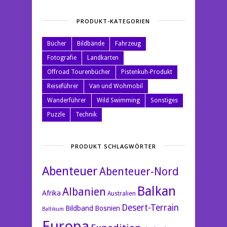
PRODUKT-KATEGORIEN
Bücher
Bildbände
Fahrzeug
Fotografie
Landkarten
Offroad Tourenbücher
Pistenkuh-Produkt
Reiseführer
Van und Wohmobil
Wanderführer
Wild Swimming
Sonstiges
Puzzle
Technik
PRODUKT SCHLAGWÖRTER
Abenteuer
Abenteuer-Nord
Balkan
Albanien
Afrika
Australien
Desert-Terrain
Bildband
Bosnien
Baltikum
Europa