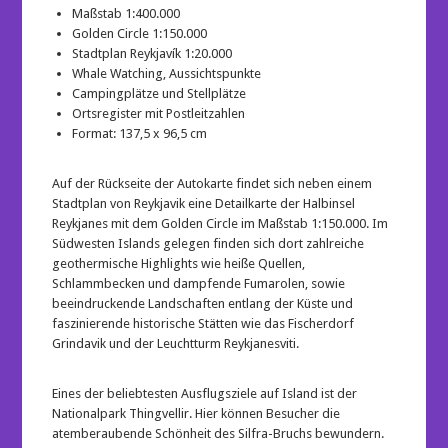
Maßstab 1:400.000
Golden Circle 1:150.000
Stadtplan Reykjavík 1:20.000
Whale Watching, Aussichtspunkte
Campingplätze und Stellplätze
Ortsregister mit Postleitzahlen
Format: 137,5 x 96,5 cm
Auf der Rückseite der Autokarte findet sich neben einem
Stadtplan von
Reykjavik
eine Detailkarte der Halbinsel
Reykjanes mit dem
Golden Circle
im Maßstab 1:150.000. Im
Südwesten Islands gelegen finden sich dort zahlreiche
geothermische Highlights wie heiße Quellen,
Schlammbecken und dampfende Fumarolen, sowie
beeindruckende Landschaften entlang der Küste und
faszinierende historische Stätten wie das Fischerdorf
Grindavik und der Leuchtturm Reykjanesviti.
Eines der beliebtesten Ausflugsziele auf Island ist der
Nationalpark
Thingvellir.
Hier können Besucher die
atemberaubende Schönheit des Silfra-Bruchs bewundern.