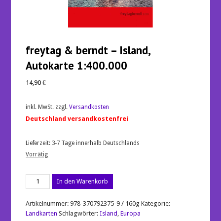
freytag & berndt – Island,
Autokarte 1:400.000
14,90
€
inkl. MwSt.
zzgl.
Versandkosten
Deutschland versandkostenfrei
Lieferzeit:
3-7 Tage innerhalb Deutschlands
Vorrätig
freytag
In den Warenkorb
&
berndt
-
Artikelnummer:
978-370792375-9 / 160g
Kategorie:
Island,
Landkarten
Schlagwörter:
Island
,
Europa
Autokarte