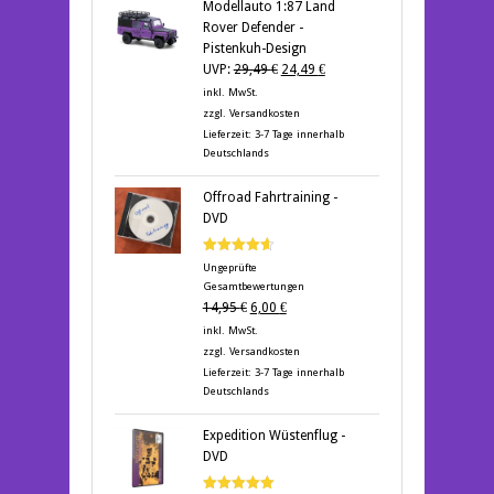
Modellauto 1:87 Land
Rover Defender -
Pistenkuh-Design
Ursprünglicher
Aktueller
UVP:
29,49
€
24,49
€
Preis
Preis
inkl. MwSt.
war:
ist:
zzgl.
Versandkosten
29,49 €
24,49 €.
Lieferzeit:
3-7 Tage innerhalb
Deutschlands
Offroad Fahrtraining -
DVD
Bewertet
Ungeprüfte
mit
4.60
Gesamtbewertungen
von 5
Ursprünglicher
Aktueller
14,95
€
6,00
€
Preis
Preis
inkl. MwSt.
war:
ist:
zzgl.
Versandkosten
14,95 €
6,00 €.
Lieferzeit:
3-7 Tage innerhalb
Deutschlands
Expedition Wüstenflug -
DVD