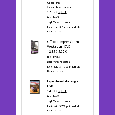
Bewertet mit
Ungeprüfte
5.00
von 5
Gesamtbewertungen
Ursprünglicher
Aktueller
12,95
€
5,00
€
Preis
Preis
inkl. MwSt.
war:
ist:
zzgl.
Versandkosten
12,95 €
5,00 €.
Lieferzeit:
3-7 Tage innerhalb
Deutschlands
Offroad Impressionen
Westalpen - DVD
Ursprünglicher
Aktueller
12,95
€
5,00
€
Preis
Preis
inkl. MwSt.
war:
ist:
zzgl.
Versandkosten
12,95 €
5,00 €.
Lieferzeit:
3-7 Tage innerhalb
Deutschlands
Expeditionsfahrzeug -
DVD
Ursprünglicher
Aktueller
14,90
€
5,00
€
Preis
Preis
inkl. MwSt.
war:
ist:
zzgl.
Versandkosten
14,90 €
5,00 €.
Lieferzeit:
3-7 Tage innerhalb
Deutschlands