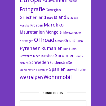
Expedition
Finnland
Fotografie
Georgien
Island
Griechenland
Iran
Kaukasus
Marokko
Kroatien
Korsika
Mauretanien
Mongolei
Montenegro
Offroad
Orient
Oman
Norwegen
Polen
Pyrenäen
Rumänien
Rund ums
Sardinien
Russland
Schwarze Meer
Saudi-
Schweden
Seidenstraße
Arabien
Spanien
Survival
Türkei
Skandinavien
Slowenien
Wohnmobil
Westalpen
SONDERPREIS