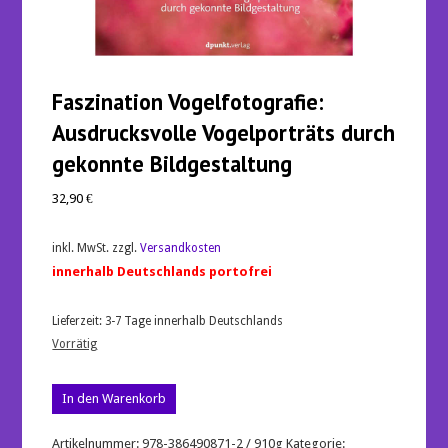
Faszination Vogelfotografie:
Ausdrucksvolle Vogelporträts durch
gekonnte Bildgestaltung
32,90
€
inkl. MwSt.
zzgl.
Versandkosten
innerhalb Deutschlands portofrei
Lieferzeit:
3-7 Tage innerhalb Deutschlands
Vorrätig
Faszination
In den Warenkorb
Vogelfotografie:
Ausdrucksvolle
Vogelporträts
Artikelnummer:
978-386490871-2 / 910g
Kategorie: