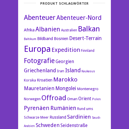
PRODUKT SCHLAGWÖRTER
Abenteuer
Abenteuer-Nord
Balkan
Albanien
Afrika
Australien
Desert-Terrain
Bildband
Bosnien
Baltikum
Europa
Expedition
Finnland
Fotografie
Georgien
Island
Griechenland
Iran
Kaukasus
Marokko
Kroatien
Korsika
Mauretanien
Mongolei
Montenegro
Offroad
Orient
Oman
Norwegen
Polen
Pyrenäen
Rumänien
Rund ums
Sardinien
Russland
Schwarze Meer
Saudi-
Schweden
Seidenstraße
Arabien