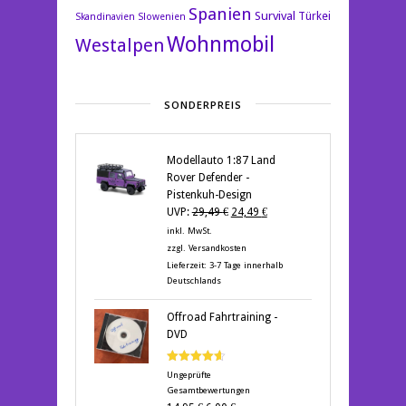
Spanien
Survival
Türkei
Skandinavien
Slowenien
Wohnmobil
Westalpen
SONDERPREIS
Modellauto 1:87 Land
Rover Defender -
Pistenkuh-Design
Ursprünglicher
Aktueller
UVP:
29,49
€
24,49
€
Preis
Preis
inkl. MwSt.
war:
ist:
zzgl.
Versandkosten
29,49 €
24,49 €.
Lieferzeit:
3-7 Tage innerhalb
Deutschlands
Offroad Fahrtraining -
DVD
Bewertet
Ungeprüfte
mit
4.60
Gesamtbewertungen
von 5