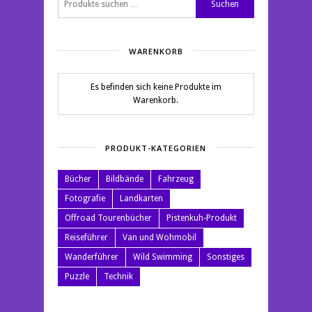
Suchen
nach:
WARENKORB
Es befinden sich keine Produkte im
Warenkorb.
PRODUKT-KATEGORIEN
Bücher
Bildbände
Fahrzeug
Fotografie
Landkarten
Offroad Tourenbücher
Pistenkuh-Produkt
Reiseführer
Van und Wohmobil
Wanderführer
Wild Swimming
Sonstiges
Puzzle
Technik