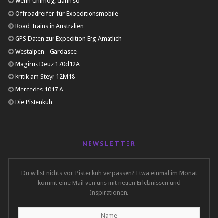
Wenn Unimog, dann so
Offroadreifen für Expeditionsmobile
Road Trains in Australien
GPS Daten zur Expedition Erg Amatlich
Westalpen - Gardasee
Magirus Deuz 170d12A
Kritik am Steyr 12M18
Mercedes 1017 A
Die Pistenkuh
NEWSLETTER
Du willst nichts von Pistenkuh verpassen? Etwa einmal im Monat
kommt eine Mail von uns mit neuen Erlebnissen und
Inspirationen.