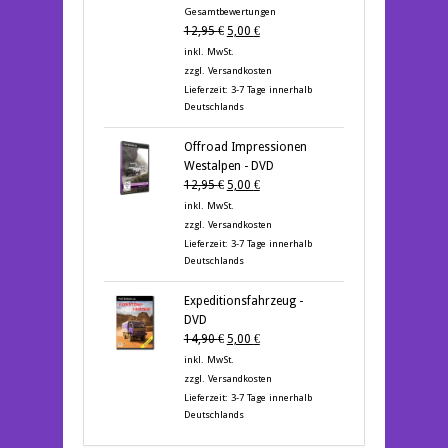
5.00
von 5
Gesamtbewertungen
Ursprünglicher
Aktueller
12,95
€
5,00
€
Preis
Preis
inkl. MwSt.
war:
ist:
zzgl.
Versandkosten
12,95 €
5,00 €.
Lieferzeit:
3-7 Tage innerhalb
Deutschlands
Offroad Impressionen
Westalpen - DVD
Ursprünglicher
Aktueller
12,95
€
5,00
€
Preis
Preis
inkl. MwSt.
war:
ist:
zzgl.
Versandkosten
12,95 €
5,00 €.
Lieferzeit:
3-7 Tage innerhalb
Deutschlands
Expeditionsfahrzeug -
DVD
Ursprünglicher
Aktueller
14,90
€
5,00
€
Preis
Preis
inkl. MwSt.
war:
ist:
zzgl.
Versandkosten
14,90 €
5,00 €.
Lieferzeit:
3-7 Tage innerhalb
Deutschlands