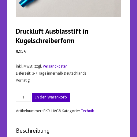
Druckluft Ausblasstift in
Kugelschreiberform
8,95
€
inkl. MwSt.
zzgl.
Versandkosten
Lieferzeit:
3-7 Tage innerhalb Deutschlands
Vorrätig
Druckluft
In den Warenkorb
Ausblasstift
in
Kugelschreiberform
Artikelnummer:
PKR-HVG8
Kategorie:
Technik
Menge
Beschreibung