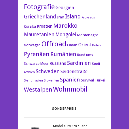
Fotografie
Georgien
Island
Griechenland
Iran
Kaukasus
Marokko
Kroatien
Korsika
Mauretanien
Mongolei
Montenegro
Offroad
Orient
Oman
Norwegen
Polen
Pyrenäen
Rumänien
Rund ums
Sardinien
Russland
Schwarze Meer
Saudi-
Schweden
Seidenstraße
Arabien
Spanien
Survival
Türkei
Skandinavien
Slowenien
Wohnmobil
Westalpen
SONDERPREIS
Modellauto 1:87 Land