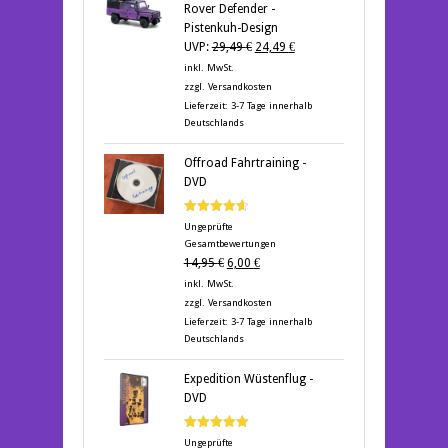
Rover Defender -
Pistenkuh-Design
Ursprünglicher
Aktueller
UVP:
29,49
€
24,49
€
Preis
Preis
inkl. MwSt.
war:
ist:
zzgl.
Versandkosten
29,49 €
24,49 €.
Lieferzeit:
3-7 Tage innerhalb
Deutschlands
Offroad Fahrtraining -
DVD
Bewertet
Ungeprüfte
mit
4.60
Gesamtbewertungen
von 5
Ursprünglicher
Aktueller
14,95
€
6,00
€
Preis
Preis
inkl. MwSt.
war:
ist:
zzgl.
Versandkosten
14,95 €
6,00 €.
Lieferzeit:
3-7 Tage innerhalb
Deutschlands
Expedition Wüstenflug -
DVD
Bewertet mit
Ungeprüfte