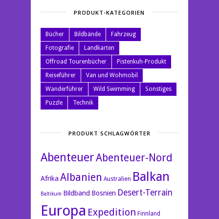
PRODUKT-KATEGORIEN
Bücher
Bildbände
Fahrzeug
Fotografie
Landkarten
Offroad Tourenbücher
Pistenkuh-Produkt
Reiseführer
Van und Wohmobil
Wanderführer
Wild Swimming
Sonstiges
Puzzle
Technik
PRODUKT SCHLAGWÖRTER
Abenteuer
Abenteuer-Nord
Balkan
Albanien
Afrika
Australien
Desert-Terrain
Bildband
Bosnien
Baltikum
Europa
Expedition
Finnland