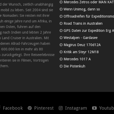
Mercedes Zetros oder MAN KAT
d der Wunsch, zeitlich unabhängig
Wenn Unimog, dann so
 mobil zu leben. Seit 2004 sind sie
 Nomaden: Sie reisten mit ihrer
Offroadreifen für Expeditionsmo
uh einige Jahre rund um Afrika, in
Road Trains in Australien
en Osten, fuhren auf den
GPS Daten zur Expedition Erg A
 nach Indien und lebten 2 Jahre
Westalpen - Gardasee
 Land Cruiser in Australien. Mit
edenen Allrad-Fahrzeugen haben
Magirus Deuz 170d12A
d 600.000 km in mehr als 80
Kritik am Steyr 12M18
 zurückgelegt. Ihre Reiseerlebnisse
Mercedes 1017 A
tieren sie in Filmen, Vorträgen
hern.
Die Pistenkuh
Facebook
Pinterest
Instagram
Youtub