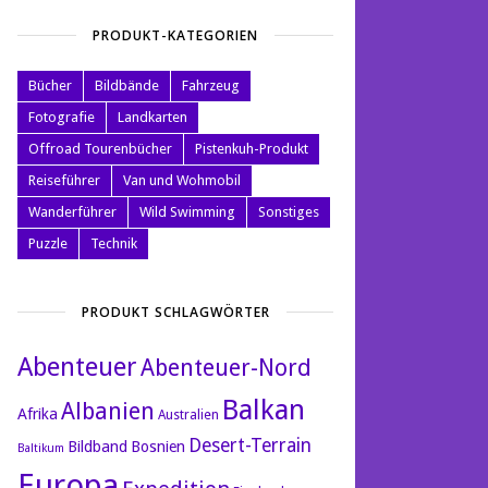
PRODUKT-KATEGORIEN
Bücher
Bildbände
Fahrzeug
Fotografie
Landkarten
Offroad Tourenbücher
Pistenkuh-Produkt
Reiseführer
Van und Wohmobil
Wanderführer
Wild Swimming
Sonstiges
Puzzle
Technik
PRODUKT SCHLAGWÖRTER
Abenteuer
Abenteuer-Nord
Balkan
Albanien
Afrika
Australien
Desert-Terrain
Bildband
Bosnien
Baltikum
Europa