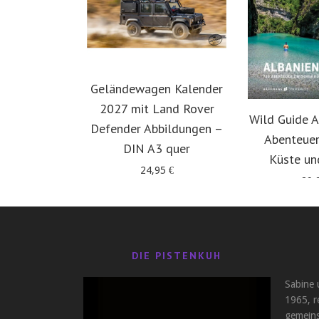
Geländewagen Kalender
2027 mit Land Rover
Wild Guide A
Defender Abbildungen –
Abenteuer
DIN A3 quer
Küste un
24,95
€
29,
DIE PISTENKUH
Sabine 
1965, r
gemeins