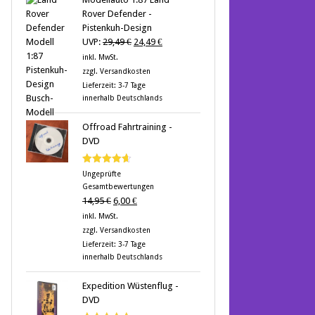
Rover Defender -
Pistenkuh-Design
Ursprünglicher
Aktueller
UVP:
29,49
€
24,49
€
Preis
Preis
inkl. MwSt.
war:
ist:
zzgl.
Versandkosten
29,49 €
24,49 €.
Lieferzeit:
3-7 Tage
innerhalb Deutschlands
Offroad Fahrtraining -
DVD
Bewertet
Ungeprüfte
mit
4.60
Gesamtbewertungen
von 5
Ursprünglicher
Aktueller
14,95
€
6,00
€
Preis
Preis
inkl. MwSt.
war:
ist:
zzgl.
Versandkosten
14,95 €
6,00 €.
Lieferzeit:
3-7 Tage
innerhalb Deutschlands
Expedition Wüstenflug -
DVD