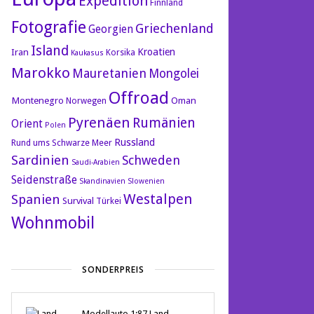
Expedition
Finnland
Fotografie
Griechenland
Georgien
Island
Kroatien
Iran
Korsika
Kaukasus
Marokko
Mauretanien
Mongolei
Offroad
Montenegro
Oman
Norwegen
Pyrenäen
Rumänien
Orient
Polen
Russland
Rund ums Schwarze Meer
Sardinien
Schweden
Saudi-Arabien
Seidenstraße
Skandinavien
Slowenien
Westalpen
Spanien
Survival
Türkei
Wohnmobil
SONDERPREIS
Modellauto 1:87 Land