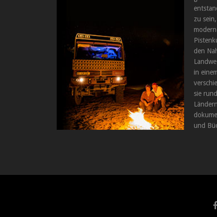
entstan
zu sein,
moderne
Pistenk
den Nah
Landweg
in einem
verschi
sie run
Ländern
dokumen
und Büc