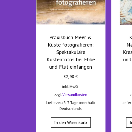
Praxisbuch Meer &
K
Küste fotografieren:
Na
Spektakuläre
Krea
Küstenfotos bei Ebbe
und
und Flut einfangen
32,90
€
inkl. MwSt.
zzgl.
Versandkosten
z
Lieferzeit:
3-7 Tage innerhalb
Liefer
Deutschlands
In den Warenkorb
I