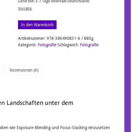
Lieferzeit:
3-7 Tage innerhalb Deutschlands
Vorrätig
Astro-
In den Warenkorb
Landschaftsfotografie:
Den
Artikelnummer:
978-386490831-6 / 880g
Sternenhimmel
Kategorie:
Fotografie
Schlagwort:
Fotografie
über
eindrucksvollen
Landschaften
in
Szene
Rezensionen (0)
setzen
Menge
hen Landschaften unter dem
chniken wie Exposure-Blending und Focus-Stacking einzusetzen