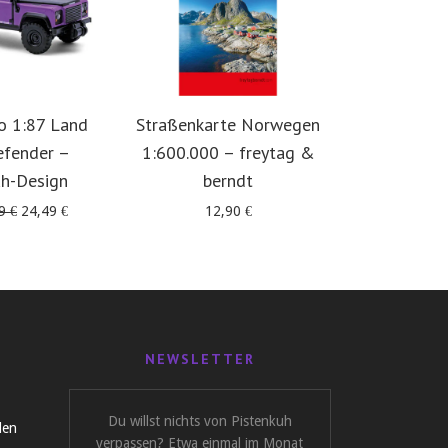
o 1:87 Land
Straßenkarte Norwegen
Offro
efender –
1:600.000 – freytag &
Skandinavie
uh-Design
berndt
in 5 
Ursprünglicher
Aktueller
49
€
24,49
€
12,90
€
39
Preis
Preis
war:
ist:
29,49 €
24,49 €.
NEWSLETTER
Du willst nichts von Pistenkuh
len
verpassen? Etwa einmal im Monat