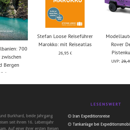
Stefan Loose Reiseführer
Modellaut
Marokko: mit Reiseatlas
Rover D
lbanien: 700
Pistenk
26,95
€
 zwischen
UVP:
29,
d Bergen
95
€
LESENSWERT
und Burkhard, beide Jahrgang
Iran Expeditionsreise
eisen seit ihrem 16. Lebensjahr
Tankanlage bei Expeditionsmobi
am. Auf einer ihrer ersten Reisen