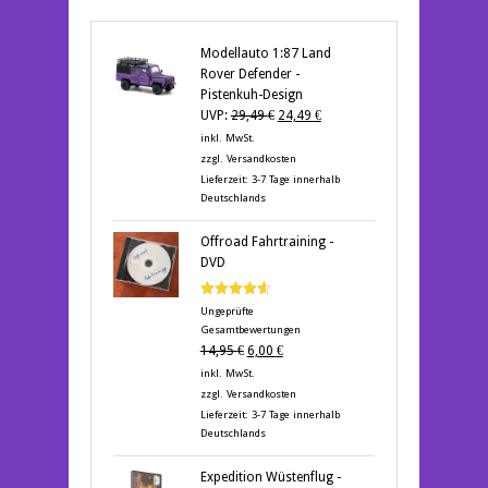
Modellauto 1:87 Land
Rover Defender -
Pistenkuh-Design
Ursprünglicher
Aktueller
UVP:
29,49
€
24,49
€
Preis
Preis
inkl. MwSt.
war:
ist:
zzgl.
Versandkosten
29,49 €
24,49 €.
Lieferzeit:
3-7 Tage innerhalb
Deutschlands
Offroad Fahrtraining -
DVD
Bewertet
Ungeprüfte
mit
4.60
Gesamtbewertungen
von 5
Ursprünglicher
Aktueller
14,95
€
6,00
€
Preis
Preis
inkl. MwSt.
war:
ist:
zzgl.
Versandkosten
14,95 €
6,00 €.
Lieferzeit:
3-7 Tage innerhalb
Deutschlands
Expedition Wüstenflug -