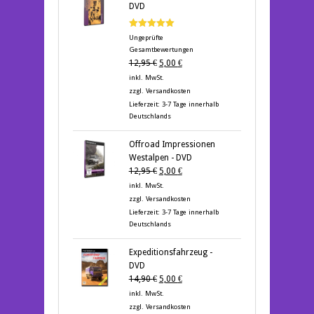
DVD
Bewertet mit
Ungeprüfte
5.00
von 5
Gesamtbewertungen
Ursprünglicher
Aktueller
12,95
€
5,00
€
Preis
Preis
inkl. MwSt.
war:
ist:
zzgl.
Versandkosten
12,95 €
5,00 €.
Lieferzeit:
3-7 Tage innerhalb
Deutschlands
Offroad Impressionen
Westalpen - DVD
Ursprünglicher
Aktueller
12,95
€
5,00
€
Preis
Preis
inkl. MwSt.
war:
ist:
zzgl.
Versandkosten
12,95 €
5,00 €.
Lieferzeit:
3-7 Tage innerhalb
Deutschlands
Expeditionsfahrzeug -
DVD
Ursprünglicher
Aktueller
14,90
€
5,00
€
Preis
Preis
inkl. MwSt.
war:
ist:
zzgl.
Versandkosten