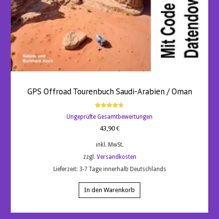
GPS Offroad Tourenbuch Saudi-Arabien / Oman
Bewertet
Ungeprüfte Gesamtbewertungen
mit
4.67
43,90
€
von 5
inkl. MwSt.
zzgl.
Versandkosten
Lieferzeit:
3-7 Tage innerhalb Deutschlands
In den Warenkorb