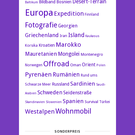
Desert-Terrain
Bildband
Bosnien
Baltikum
Europa
Expedition
Finnland
Fotografie
Georgien
Island
Griechenland
Iran
Kaukasus
Marokko
Kroatien
Korsika
Mauretanien
Mongolei
Montenegro
Offroad
Orient
Oman
Norwegen
Polen
Pyrenäen
Rumänien
Rund ums
Sardinien
Russland
Schwarze Meer
Saudi-
Schweden
Seidenstraße
Arabien
Spanien
Survival
Türkei
Skandinavien
Slowenien
Wohnmobil
Westalpen
SONDERPREIS