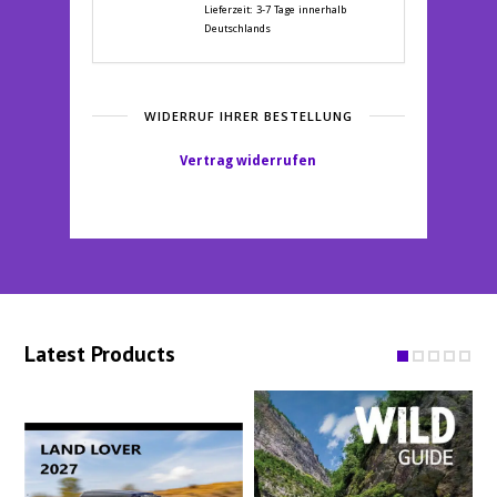
14,90 €
5,00 €.
Lieferzeit:
3-7 Tage innerhalb
Deutschlands
WIDERRUF IHRER BESTELLUNG
Vertrag widerrufen
Latest Products