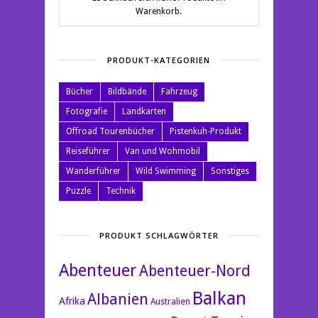
Warenkorb.
PRODUKT-KATEGORIEN
Bücher
Bildbände
Fahrzeug
Fotografie
Landkarten
Offroad Tourenbücher
Pistenkuh-Produkt
Reiseführer
Van und Wohmobil
Wanderführer
Wild Swimming
Sonstiges
Puzzle
Technik
PRODUKT SCHLAGWÖRTER
Abenteuer
Abenteuer-Nord
Balkan
Albanien
Afrika
Australien