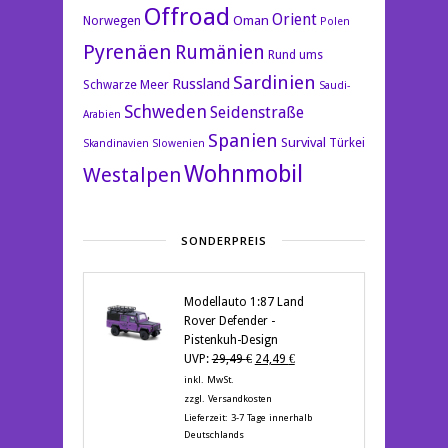
Offroad
Orient
Oman
Norwegen
Polen
Pyrenäen
Rumänien
Rund ums
Sardinien
Russland
Schwarze Meer
Saudi-
Schweden
Seidenstraße
Arabien
Spanien
Survival
Türkei
Skandinavien
Slowenien
Wohnmobil
Westalpen
SONDERPREIS
Modellauto 1:87 Land
Rover Defender -
Pistenkuh-Design
Ursprünglicher
Aktueller
UVP:
29,49
€
24,49
€
Preis
Preis
inkl. MwSt.
war:
ist:
zzgl.
Versandkosten
29,49 €
24,49 €.
Lieferzeit:
3-7 Tage innerhalb
Deutschlands