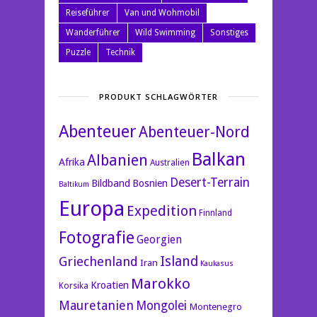
Reiseführer
Van und Wohmobil
Wanderführer
Wild Swimming
Sonstiges
Puzzle
Technik
PRODUKT SCHLAGWÖRTER
Abenteuer
Abenteuer-Nord
Balkan
Albanien
Afrika
Australien
Desert-Terrain
Bildband
Bosnien
Baltikum
Europa
Expedition
Finnland
Fotografie
Georgien
Island
Griechenland
Iran
Kaukasus
Marokko
Kroatien
Korsika
Mauretanien
Mongolei
Montenegro