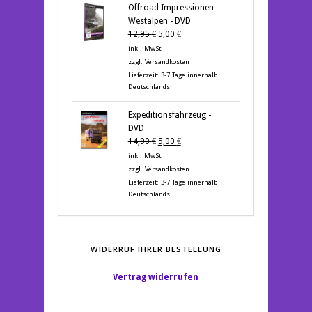
Offroad Impressionen
Westalpen - DVD
Ursprünglicher
Aktueller
12,95
€
5,00
€
Preis
Preis
inkl. MwSt.
war:
ist:
zzgl.
Versandkosten
12,95 €
5,00 €.
Lieferzeit:
3-7 Tage innerhalb
Deutschlands
Expeditionsfahrzeug -
DVD
Ursprünglicher
Aktueller
14,90
€
5,00
€
Preis
Preis
inkl. MwSt.
war:
ist:
zzgl.
Versandkosten
14,90 €
5,00 €.
Lieferzeit:
3-7 Tage innerhalb
Deutschlands
WIDERRUF IHRER BESTELLUNG
Vertrag widerrufen