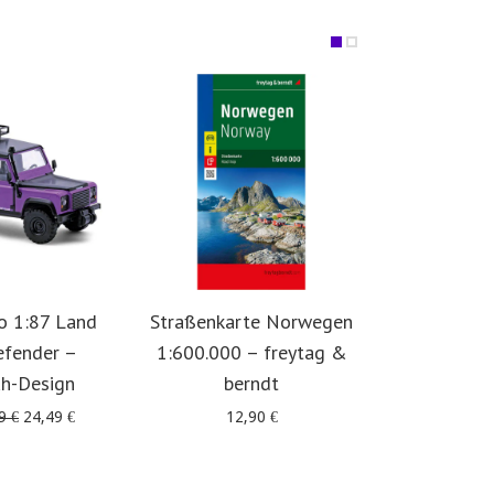
o 1:87 Land
Straßenkarte Norwegen
Offro
efender –
1:600.000 – freytag &
Skandinavie
uh-Design
berndt
in 5 
Ursprünglicher
Aktueller
49
€
24,49
€
12,90
€
39
Preis
Preis
war:
ist:
29,49 €
24,49 €.