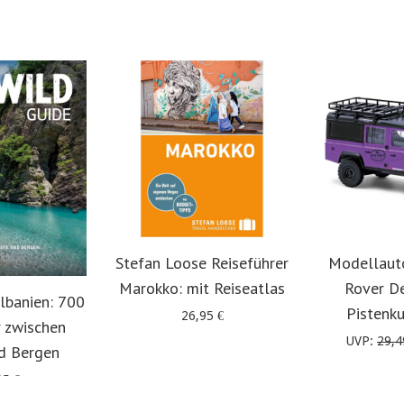
Stefan Loose Reiseführer
Modellaut
Marokko: mit Reiseatlas
Rover D
lbanien: 700
Pistenk
26,95
€
 zwischen
UVP:
29,
d Bergen
95
€