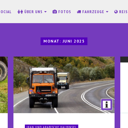
SOCIAL
ÜBER UNS
FOTOS
FAHRZEUGE
REI
MONAT:
JUNI 2025
IRAN UND ARABISCHE HALBINSEL