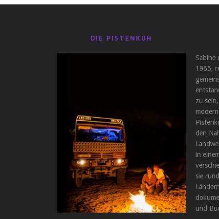
DIE PISTENKUH
Sabine 
1965, r
gemeins
entstan
zu sein,
moderne
Pistenk
den Nah
Landweg
in einem
verschi
sie run
Ländern
dokumen
und Büc