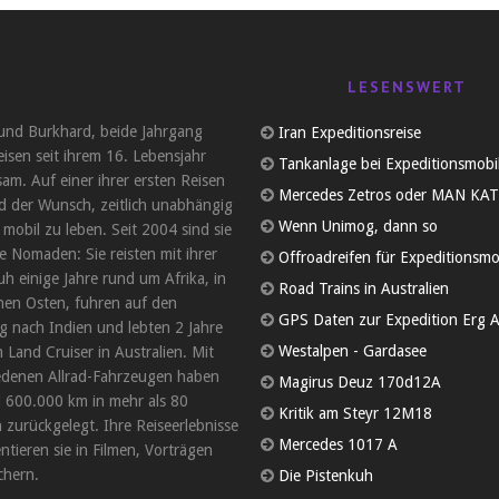
LESENSWERT
und Burkhard, beide Jahrgang
Iran Expeditionsreise
eisen seit ihrem 16. Lebensjahr
Tankanlage bei Expeditionsmobi
am. Auf einer ihrer ersten Reisen
Mercedes Zetros oder MAN KAT
d der Wunsch, zeitlich unabhängig
Wenn Unimog, dann so
 mobil zu leben. Seit 2004 sind sie
 Nomaden: Sie reisten mit ihrer
Offroadreifen für Expeditionsmo
uh einige Jahre rund um Afrika, in
Road Trains in Australien
en Osten, fuhren auf den
GPS Daten zur Expedition Erg A
 nach Indien und lebten 2 Jahre
Westalpen - Gardasee
 Land Cruiser in Australien. Mit
edenen Allrad-Fahrzeugen haben
Magirus Deuz 170d12A
d 600.000 km in mehr als 80
Kritik am Steyr 12M18
 zurückgelegt. Ihre Reiseerlebnisse
Mercedes 1017 A
tieren sie in Filmen, Vorträgen
hern.
Die Pistenkuh